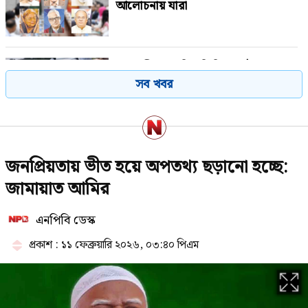
আলোচনায় যারা
স্কুলছাত্রীকে লাথির ভিডিও ভাইরাল,
সব খবর
ভুক্তভোগী দুই শিক্ষার্থীকেই টিসি
যে ৩ উপায়ে জানা যাবে এসএসসির ফল
জনপ্রিয়তায় ভীত হয়ে অপতথ্য ছড়ানো হচ্ছে:
জামায়াত আমির
এনপিবি ডেস্ক
ইয়েমেনে হুথিদের হামলায় নিহত ৫৮
সেনা
প্রকাশ : ১১ ফেব্রুয়ারি ২০২৬, ০৩:৪০ পিএম
বঙ্গোপসাগরে নিম্নচাপের আশঙ্কা, প্লাবিত