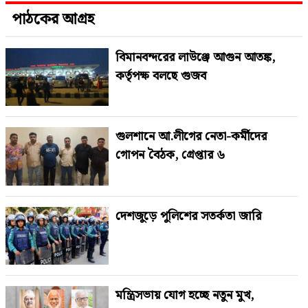
পাঠকের আগ্রহ
বিমানবন্দরের লাউঞ্জে আগুন আতঙ্ক,
কর্তৃপক্ষ বলছে গুজব
গুলশানে আ.লীগের নেতা-কর্মীদের
গোপন বৈঠক, গ্রেপ্তার ৬
দেশজুড়ে পুলিশের সতর্কতা জারি
মন্ত্রিসভায় যোগ হচ্ছে নতুন মুখ,