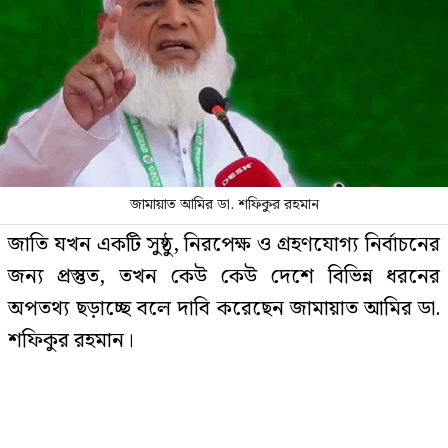
হতে পারে ১০ জেলা
দেশের বাজারে আজ যে দামে বিক্রি
হচ্ছে স্বর্ণ
জামায়াত আমির ডা. শফিকুর রহমান
নাটোরে মন্ত্রীর সভায় পিস্তল উদ্ধার: যুবক
জাতি যখন একটি সুষ্ঠু, নিরপেক্ষ ও গ্রহণযোগ্য নির্বাচনের
বলছে ‘আসল’, পুলিশের ভিন্ন দাবি
জন্য প্রস্তুত, তখন কেউ কেউ দেশে বিভিন্ন ধরনের
অপতথ্য ছড়াচ্ছে বলে দাবি করেছেন জামায়াত আমির ডা.
শফিকুর রহমান।
চলিত মাসে টানা ৪ দিনের ছুটির সুযোগ,
কারা পাবেন না
বুধবার (১১ ফেব্রুয়ারি) নিজের ভেরিফায়েড ফেসবুক
আইডিতে দেওয়া এক পোস্টে তিনি এ কথা বলেন।