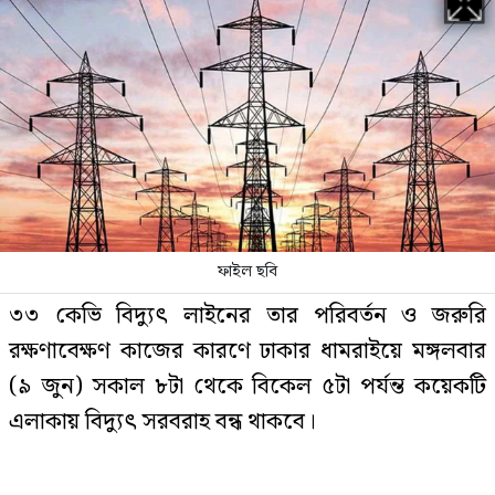
সৌদি আরবে আগুনে নিহত ১৬
বাংলাদেশির পরিচয় জানা গেল
পররাষ্ট্রমন্ত্রীর সঙ্গে ভারতীয়
হাইকমিশনারের বৈঠক
ফাইল ছবি
সৌদিতে আগুনে পুড়ে ১০ বাংলাদেশির
৩৩ কেভি বিদ্যুৎ লাইনের তার পরিবর্তন ও জরুরি
মৃত্যু
রক্ষণাবেক্ষণ কাজের কারণে ঢাকার ধামরাইয়ে মঙ্গলবার
(৯ জুন) সকাল ৮টা থেকে বিকেল ৫টা পর্যন্ত কয়েকটি
এলাকায় বিদ্যুৎ সরবরাহ বন্ধ থাকবে।
বিশ্ববাজারে ফের বাড়ল জ্বালানি তেলের
দাম
সোমবার (৮ জুন) বিকেলে ঢাকা পল্লী বিদ্যুৎ সমিতি-৩ এর