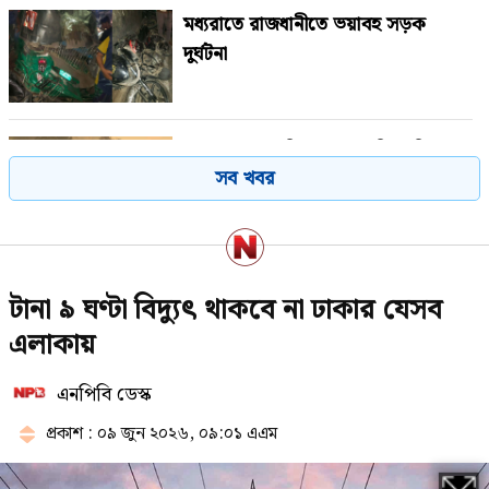
মধ্যরাতে রাজধানীতে ভয়াবহ সড়ক
দুর্ঘটনা
কানাডায় জরুরি অবস্থা জারি, সরিয়ে
সব খবর
নেওয়া হচ্ছে দুই শহরের বাসিন্দাদের
এসএসসি পরীক্ষার ফল দ্রুত জানবেন
টানা ৯ ঘণ্টা বিদ্যুৎ থাকবে না ঢাকার যেসব
যেভাবে
এলাকায়
এনপিবি ডেস্ক
সৌদিতে আগুনে পুড়ে নিহত ১০
বাংলাদেশি একই জেলার
প্রকাশ : ০৯ জুন ২০২৬, ০৯:০১ এএম