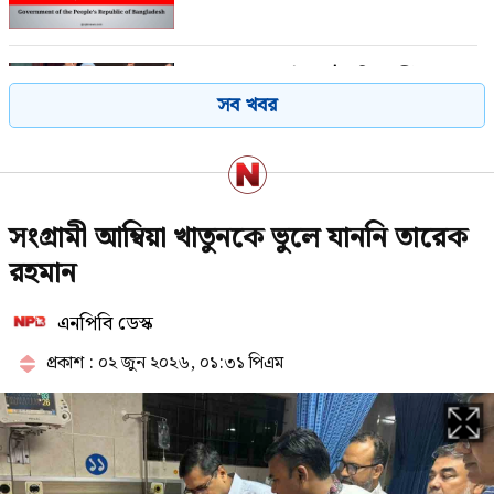
জামায়াত জোটের রাষ্ট্রপতি প্রার্থী ঘোষণা
সব খবর
রাষ্ট্রপতি নির্বাচনে বিএনপির দুই
সংগ্রামী আম্বিয়া খাতুনকে ভুলে যাননি তারেক
মনোনয়নপত্র সংগ্রহ
রহমান
এনপিবি ডেস্ক
পরাজয় জেনেও যে কারণে রাষ্ট্রপতি পদে
প্রার্থী দিচ্ছে জামায়াত
প্রকাশ : ০২ জুন ২০২৬, ০১:৩১ পিএম
১৯৯১ সালের পর নতুন ইতিহাস গড়তে
যাচ্ছে জামায়াত