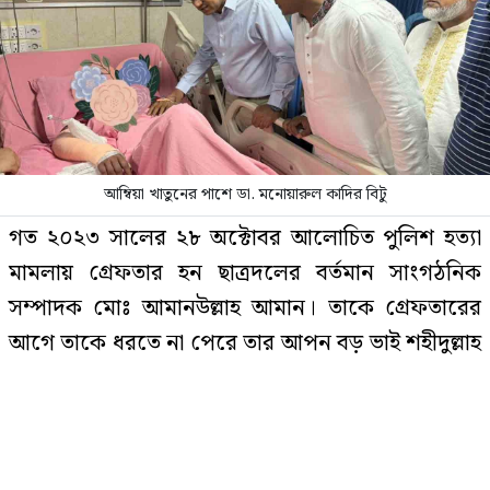
প্রথম ধাপে যেসব মেট্রো স্টেশনে চালু
হচ্ছে জোবাইক, ভাড়া কত
আম্বিয়া খাতুনের পাশে ডা. মনোয়ারুল কাদির বিটু
পে কমিশন পর্যালোচনায় উচ্চপর্যায়ের
গত ২০২৩ সালের ২৮ অক্টোবর আলোচিত পুলিশ হত্যা
কমিটি, নেতৃত্বে অর্থমন্ত্রী
মামলায় গ্রেফতার হন ছাত্রদলের বর্তমান সাংগঠনিক
সম্পাদক মোঃ আমানউল্লাহ আমান। তাকে গ্রেফতারের
আগে তাকে ধরতে না পেরে তার আপন বড় ভাই শহীদুল্লাহ
৪ মাস অফিস থেকে পাননি কোনো ছুটি,
আত্মহত্যা করলেন নারী
মুসুল্লিকে গ্রেফতার করে পুলিশের কাউন্টার টেররিজম
এন্ড ট্রান্সন্যাশনাল ক্রাইম ইউনিট।
আলোচিত সেই মামলায় যখন ছাত্রনেতা আমানকে বারবার
‘ধার্মিক হয়ে গিয়েছি, এজন্য অভিনয় করি