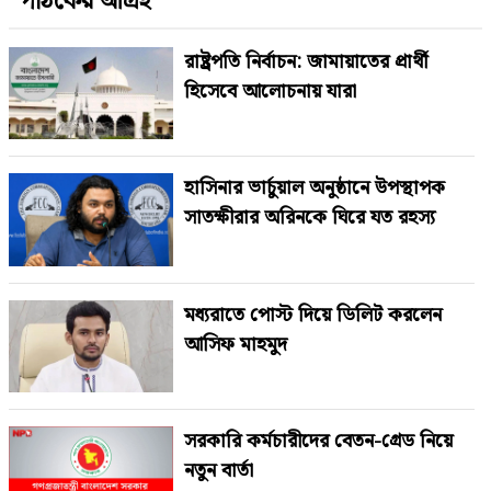
পাঠকের আগ্রহ
রাষ্ট্রপতি নির্বাচন: জামায়াতের প্রার্থী
হিসেবে আলোচনায় যারা
হাসিনার ভার্চুয়াল অনুষ্ঠানে উপস্থাপক
সাতক্ষীরার অরিনকে ঘিরে যত রহস্য
মধ্যরাতে পোস্ট দিয়ে ডিলিট করলেন
আসিফ মাহমুদ
সরকারি কর্মচারীদের বেতন-গ্রেড নিয়ে
নতুন বার্তা