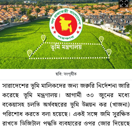
বাসায় অগ্নিকাণ্ডের ঘটনায় আইসিইউতে
পাকিস্তান হাইকমিশনার
‘বাসা থেকে সরিয়ে ফেলা হয়েছে
জুলাইয়ে শহীদ রিয়া গোপের স্মৃতিচিহ্ন’
ছবি: সংগৃহীত
সারাদেশের ভূমি মালিকদের জন্য জরুরি নির্দেশনা জারি
চাঁদপুরে একযোগে বদলি ৩১ ইউপি
করেছে ভূমি মন্ত্রণালয়। আগামী ৩০ জুনের মধ্যে
প্রশাসনিক কর্মকর্তা
বকেয়াসহ চলতি অর্থবছরের ভূমি উন্নয়ন কর (খাজনা)
পরিশোধ করতে বলা হয়েছে। একই সঙ্গে জমি সুরক্ষিত
রাখতে ডিজিটাল পদ্ধতি ব্যবহারের ওপর জোর দিয়েছে
বিটিভির মহাপরিচালক হলেন কাজী
জেসিন