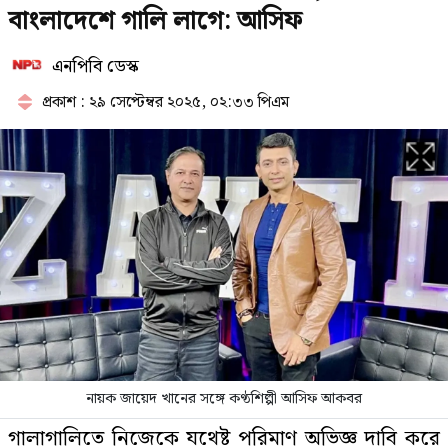
বাংলাদেশে গালি লাগে: আসিফ
এনপিবি ডেস্ক
স্কুলছাত্রীকে লাথির ভিডিও ভাইরাল,
ভুক্তভোগী দুই শিক্ষার্থীকেই টিসি
প্রকাশ : ২৯ সেপ্টেম্বর ২০২৫, ০২:৩৩ পিএম
মন্ত্রিসভায় যোগ হচ্ছে নতুন মুখ,
আলোচনায় যারা
উসকানিমূলক অপপ্রচার নিয়ে পুলিশের
সতর্কবার্তা
নায়ক জায়েদ খানের সঙ্গে কণ্ঠশিল্পী আসিফ আকবর
যে ৩ উপায়ে জানা যাবে এসএসসির ফল
গালাগালিতে নিজেকে যথেষ্ট পরিমাণ অভিজ্ঞ দাবি করে