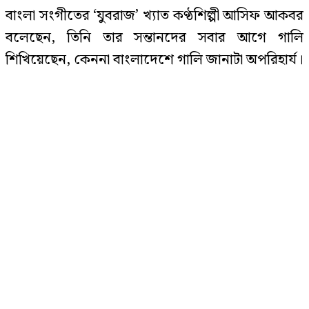
বাংলা সংগীতের ‘যুবরাজ’ খ্যাত কণ্ঠশিল্পী আসিফ আকবর
বলেছেন, তিনি তার সন্তানদের সবার আগে গালি
শিখিয়েছেন, কেননা বাংলাদেশে গালি জানাটা অপরিহার্য।
ইয়েমেনে হুথিদের হামলায় নিহত ৫৮
সেনা
সম্প্রতি নিউ ইয়র্ক থেকে প্রচারিত বাংলা ভাষাভাষীদের
গণমাধ্যম ‘ঠিকানা’য় ‘ফ্রাইডে নাইট উইথ জায়েদ খান’
নামের বিশেষ শোয়ে নিজের ব্যক্তিগত নানা বিষয়ে কথা
বঙ্গোপসাগরে নিম্নচাপের আশঙ্কা, প্লাবিত
হতে পারে ১০ জেলা
বলেন আসিফ।
সাক্ষাৎকারে ঢালিউডের আলোচিত অভিনেতা জায়েদের
এক প্রশ্নের জবাবে আসিফ বলেন, ‘আমি খুব সাংগঠনিক
‘এরকম এতিম দশায় ওপেন হইলো কেন’-
জুলাই জাদুঘর প্রসঙ্গে ফারুকী
একজন মানুষ। মানুষ মনে করেন আমি মেজাজি,
উশৃঙ্খল, পাগল টাইপের।
কিন্তু আমি খুব সাংগঠনিক। আমাকে কোনোদিন নির্ধারিত
নাটোরে মন্ত্রীর সভায় পিস্তল উদ্ধার: যুবক