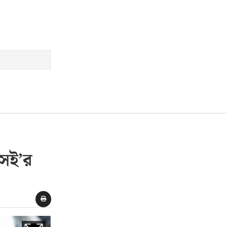
এসই’র