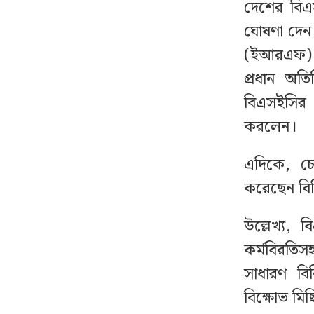
দেশের বিএ
ঘোষণা দেন।
লন্ডনী প্রেমিককে বান্ধবীদের
১২
‘গোপন ছবি’ পাঠানো সেই
(ইআরএফ) আয়
ছাত্রী বিকাশে টাকা নিতেন
প্রধান অত
বিএসইসির 
স্কুলছাত্রীকে লাথির ভিডিও
১৩
করলেন।
ভাইরাল, ভুক্তভোগী দুই
শিক্ষার্থীকেই টিসি
এদিকে, চে
করেছেন বিন
সাকিবের দেশে ফেরা নিয়ে
১৪
যা বললেন ক্রীড়া প্রতিমন্ত্রী
উল্লেখ্য, 
কর্মবিরতিস
উসকানিমূলক অপপ্রচার
১৫
নিয়ে পুলিশের সতর্কবার্তা
সাধারণ বি
বিক্ষোভ ম
ফ্যামিলি কার্ড শুমারির
১৬