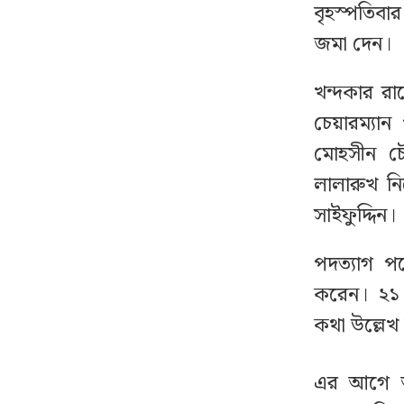
জারি
বৃহস্পতিবার
জমা দেন।
বিএনপিতে যোগ দিল বহিষ্কৃত
৮
এমপি গাজী নজরুলের ১২
খন্দকার র
অনুসারী
চেয়ারম্যা
মোহসীন চ
রাজধানীতে বিএনপি নেতা
৯
লালারুখ ন
গুলিবিদ্ধ
সাইফুদ্দিন।
৬ মাসের জন্য বহিষ্কার ঢাবি
১০
পদত্যাগ পত
শিবির কর্মী, সিটও বাতিল
করেন। ২১ 
ইতালিতে গ্রাউন্ডেড
১১
কথা উল্লে
ঢাকামুখী বাংলাদেশ
বিমানের ফ্লাইট, ৭ ঘণ্টা
এর আগে অর্
যাবৎ আটকা ২৬০ যাত্রী