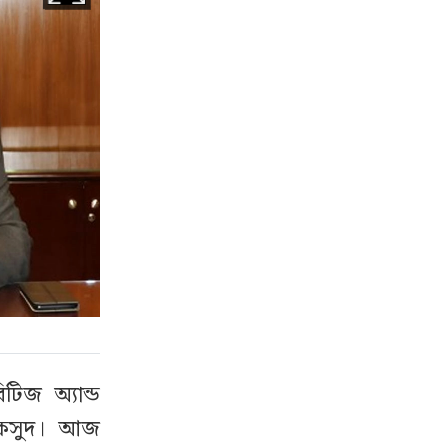
টিজ অ্যান্ড
মাকসুদ। আজ