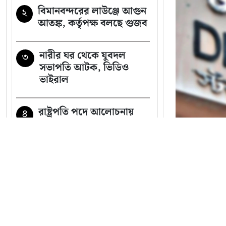
বিমানবন্দরের লাউঞ্জে আগুন
২
আতঙ্ক, কর্তৃপক্ষ বলছে গুজব
নারীর ঘর থেকে যুবদল
৩
সভাপতি আটক, ভিডিও
ভাইরাল
রাষ্ট্রপতি পদে আলোচনায়
৪
এগিয়ে যারা
গুলশানে আ.লীগের নেতা-
৫
কর্মীদের গোপন বৈঠক,
গ্রেপ্তার ৬
সব খবর
টানা ৭ দিন
ঠোঁটে ঠোঁট রেখে করেন
৬
আশীর্বাদ, ভাইরাল ‘লিপ কিস