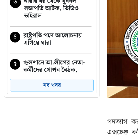
নারীর ঘর থেকে যুবদল
৩
সভাপতি আটক, ভিডিও
ভাইরাল
রাষ্ট্রপতি পদে আলোচনায়
৪
এগিয়ে যারা
গুলশানে আ.লীগের নেতা-
৫
কর্মীদের গোপন বৈঠক,
গ্রেপ্তার ৬
সব খবর
ঠোঁটে ঠোঁট রেখে করেন
৬
আশীর্বাদ, ভাইরাল ‘লিপ কিস
বাবা’
পদত্যাগ কর
এক্সচেঞ্জ
দেশজুড়ে পুলিশের সতর্কতা
৭