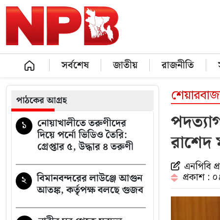
সর্বশেষ
জাতীয়
রাজনীতি
শেয়ারবাজ
পাঠকের আগ্রহ
পদত্যা
নোয়াখালীতে তরুণীদের
১
দিয়ে পর্নো ভিডিও তৈরি:
রাশেদ 
গ্রেপ্তার ৫, উদ্ধার ৪ তরুণী
এনপিবি প
প্রকাশ : 
বিমানবন্দরের লাউঞ্জে আগুন
২
আতঙ্ক, কর্তৃপক্ষ বলছে গুজব