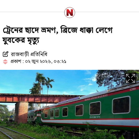
রাষ্ট্রপতি নির্বাচনে বিএনপির দুই
ট্রেনের ছাদে ভ্রমণ, ব্রিজে ধাক্কা লেগে
মনোনয়নপত্র সংগ্রহ
যুবকের মৃত্যু
রাজবাড়ী প্রতিনিধি
পরাজয় জেনেও যে কারণে রাষ্ট্রপতি পদে
প্রকাশ : ০২ জুন ২০২৬, ০৩:২১
প্রার্থী দিচ্ছে জামায়াত
১৯৯১ সালের পর নতুন ইতিহাস গড়তে
যাচ্ছে জামায়াত
প্রথম ধাপে যেসব মেট্রো স্টেশনে চালু
হচ্ছে জোবাইক, ভাড়া কত