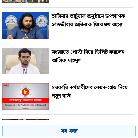
হাসিনার ভার্চুয়াল অনুষ্ঠানে উপস্থাপক
সাতক্ষীরার অরিনকে ঘিরে যত রহস্য
মধ্যরাতে পোস্ট দিয়ে ডিলিট করলেন
আসিফ মাহমুদ
সরকারি কর্মচারীদের বেতন-গ্রেড নিয়ে
নতুন বার্তা
জামায়াত জোটের রাষ্ট্রপতি প্রার্থী ঘোষণা
সব খবর