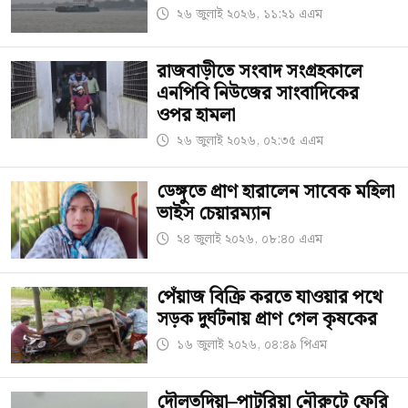
২৬ জুলাই ২০২৬, ১১:২১ এএম
রাজবাড়ীতে সংবাদ সংগ্রহকালে
এনপিবি নিউজের সাংবাদিকের
ওপর হামলা
২৬ জুলাই ২০২৬, ০২:৩৫ এএম
ডেঙ্গুতে প্রাণ হারালেন সাবেক মহিলা
ভাইস চেয়ারম্যান
২৪ জুলাই ২০২৬, ০৮:৪০ এএম
পেঁয়াজ বিক্রি করতে যাওয়ার পথে
সড়ক দুর্ঘটনায় প্রাণ গেল কৃষকের
১৬ জুলাই ২০২৬, ০৪:৪৯ পিএম
দৌলতদিয়া–পাটুরিয়া নৌরুটে ফেরি