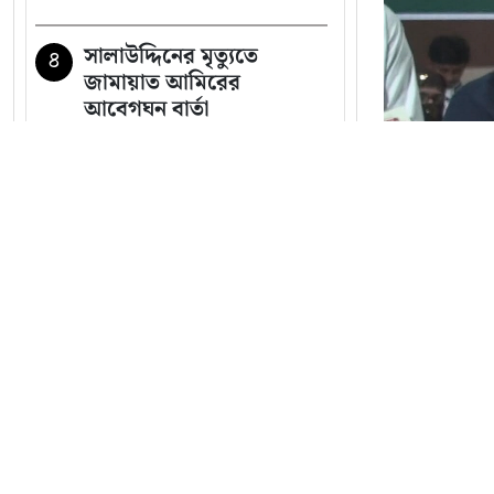
সালাউদ্দিনের মৃত্যুতে
৪
জামায়াত আমিরের
আবেগঘন বার্তা
গণঅভ্যুত্থানের সঙ্গে প্রথম
৫
বেইমানি করেছেন জামায়াত
আমির: রাশেদ খাঁন
সব খবর
মেসিকে মেরে ফেলার
৬
ষড়যন্ত্র, বেরিয়ে এল ভয়াবহ
সব তথ্য
নড়াইলে জ
ছাত্রশিবিরে
চলিত মাসে টানা ৪ দিনের
৭
অনুষ্ঠান সম্
ছুটির সুযোগ, কারা পাবেন না