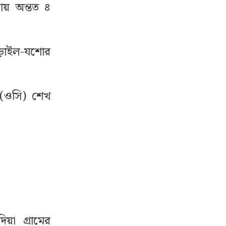
য় অন্তত ৪
ড়াইল-যশোর
া (ওসি) শেখ
য়া গ্রামের