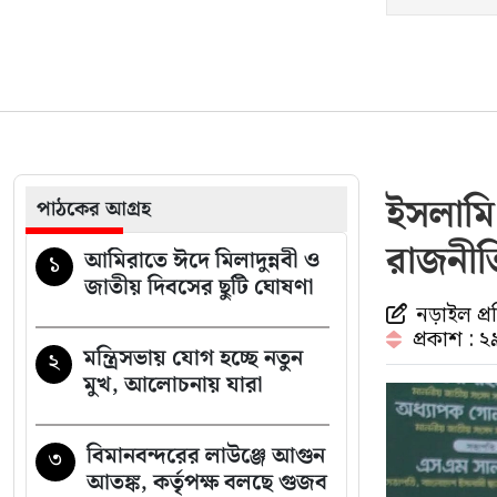
ইসলামি
পাঠকের আগ্রহ
রাজনীত
আমিরাতে ঈদে মিলাদুন্নবী ও
১
জাতীয় দিবসের ছুটি ঘোষণা
নড়াইল প্র
প্রকাশ : 
মন্ত্রিসভায় যোগ হচ্ছে নতুন
২
মুখ, আলোচনায় যারা
বিমানবন্দরের লাউঞ্জে আগুন
৩
আতঙ্ক, কর্তৃপক্ষ বলছে গুজব