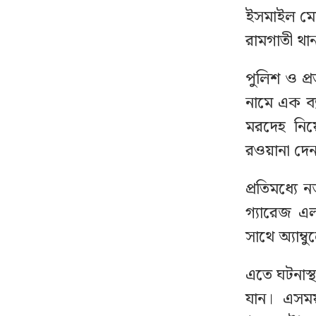
ইসমাইল মোল্
রামগাতী থান
বঙ্গোপসাগরে নিম্নচাপের
১৩
আশঙ্কা, প্লাবিত হতে পারে
১০ জেলা
পুলিশ ও প্র
নামে এক ব্
গাইবান্ধার শিবিরের সেই
১৪
মরদেহ নিয়ে
নেতা মারা গেছেন
রওয়ানা দে
নাশকতার পরিকল্পনা
১৫
প্রতিমধ্য
করছেন হাসিনা
গ্যারেজ এ
সাথে অ্যাম্ব
ভারতে যেভাবে দিন
১৬
কাটাচ্ছেন পলাতক আ.লীগ
এতে ঘটনাস্থ
নেতারা
যান। এসময়