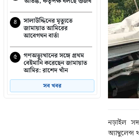
আতঙ্ক, কর্তৃপক্ষ বলছে গুজব
সালাউদ্দিনের মৃত্যুতে
৪
জামায়াত আমিরের
আবেগঘন বার্তা
গণঅভ্যুত্থানের সঙ্গে প্রথম
৫
বেইমানি করেছেন জামায়াত
আমির: রাশেদ খাঁন
সব খবর
মেসিকে মেরে ফেলার
৬
ষড়যন্ত্র, বেরিয়ে এল ভয়াবহ
সব তথ্য
নড়াইল সদর
চলিত মাসে টানা ৪ দিনের
৭
অ্যাম্বুলেন্
ছুটির সুযোগ, কারা পাবেন না