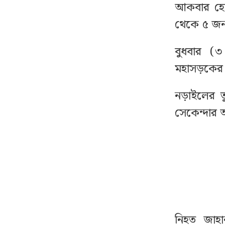
আকবার হো
যে ৩ উপায়ে জানা যাবে
৮
থেকে ৫ জ
এসএসসির ফল
বুধবার (
গ্রিসের উপকূলে দুই শতাধিক
৯
মহাসড়কের ব
অভিবাসী উদ্ধার, বড় অংশই
বাংলাদেশী
নড়াইলের তু
সেকেন্দার 
দেশের বাজারে আজ যে
১০
দামে বিক্রি হচ্ছে স্বর্ণ
আরশের বেয়াদবি নিয়ে মুখ
১১
খুললেন তাসনুভা তিশা
দেশে স্বর্ণের দামে বড় লাফ,
১২
নিহত জাহা
ভরিতে বাড়ল কত?