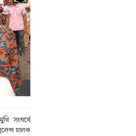
খি সংঘর্ষে
্বুলেন্স চালক