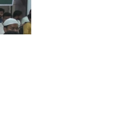
েশ ইসলামী
দ পুনর্মিলনী