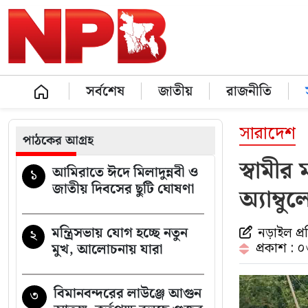
সর্বশেষ
জাতীয়
রাজনীতি
সারাদেশ
পাঠকের আগ্রহ
স্বামী
আমিরাতে ঈদে মিলাদুন্নবী ও
১
জাতীয় দিবসের ছুটি ঘোষণা
অ্যাম্বু
মন্ত্রিসভায় যোগ হচ্ছে নতুন
নড়াইল প্র
২
প্রকাশ : 
মুখ, আলোচনায় যারা
বিমানবন্দরের লাউঞ্জে আগুন
৩