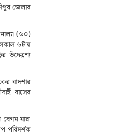
্ষীপুর জেলার
 মোল্যা (৬০)
ে সকাল ৬টায়
র উদ্দেশ্যে
কের বাদশার
বাহী বাসের
রা বেগম মারা
প-পরিদর্শক