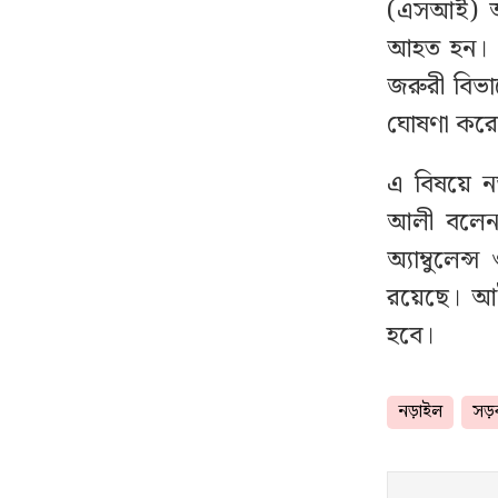
(এসআই) আব
ব্যবসায়িক সিন্ডিকেটদের
১৭
কড়া হুঁশিয়ারি দিলেন
আহত হন। প
আইনমন্ত্রী
জরুরী বিভা
ঘোষণা কর
বিএনপি ভারতকে ভয়
১৮
পাচ্ছে: নাহিদ ইসলাম
এ বিষয়ে ন
আলী বলেন,
আজ টানা ৯ ঘণ্টা বিদ্যুৎ
১৯
অ্যাম্বুলে
থাকবে না যেসব এলাকায়
রয়েছে। আইন
যে শর্তে ইরানের বন্দর
হবে।
২০
অবরোধ তুলে নেবে যুক্তরাষ্ট্র
নড়াইল
সড়ক