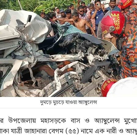
দুমড়ে মুচড়ে যাওয়া অ্যাম্বুলেন্স
 উপজেলায় মহাসড়কে বাস ও অ্যাম্বুলেন্স মুখোমু
স থাকা যাত্রী জাহানারা বেগম (৫৫) নামে এক নারী ও অ্যাম