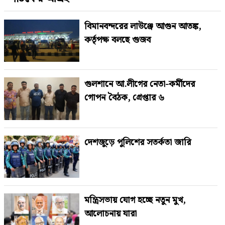
বিমানবন্দরের লাউঞ্জে আগুন আতঙ্ক,
কর্তৃপক্ষ বলছে গুজব
গুলশানে আ.লীগের নেতা-কর্মীদের
গোপন বৈঠক, গ্রেপ্তার ৬
দেশজুড়ে পুলিশের সতর্কতা জারি
মন্ত্রিসভায় যোগ হচ্ছে নতুন মুখ,
আলোচনায় যারা