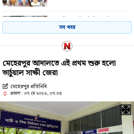
স্কুলছাত্রীকে লাথির ভিডিও ভাইরাল,
সব খবর
ভুক্তভোগী দুই শিক্ষার্থীকেই টিসি
যে ৩ উপায়ে জানা যাবে এসএসসির ফল
মেহেরপুর আদালতে এই প্রথম শুরু হলো
ভার্চুয়াল সাক্ষী জেরা
মেহেরপুর প্রতিনিধি
ইয়েমেনে হুথিদের হামলায় নিহত ৫৮
প্রকাশ : ০৭ মে ২০২৬, ০৭:০৫
সেনা
বঙ্গোপসাগরে নিম্নচাপের আশঙ্কা, প্লাবিত
হতে পারে ১০ জেলা