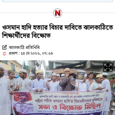
৬ মাসের জন্য বহিষ্কার ঢাবি শিবির কর্মী,
ওসমান হাদি হত্যার বিচার দাবিতে ঝালকাঠিতে
সিটও বাতিল
শিক্ষার্থীদের বিক্ষোভ
ঝালকাঠি প্রতিনিধি
স্কুলছাত্রীকে লাথির ভিডিও ভাইরাল,
প্রকাশ : ১৪ মে ২০২৬, ০৭:৩৮
ভুক্তভোগী দুই শিক্ষার্থীকেই টিসি
মন্ত্রিসভায় যোগ হচ্ছে নতুন মুখ,
আলোচনায় যারা
উসকানিমূলক অপপ্রচার নিয়ে পুলিশের