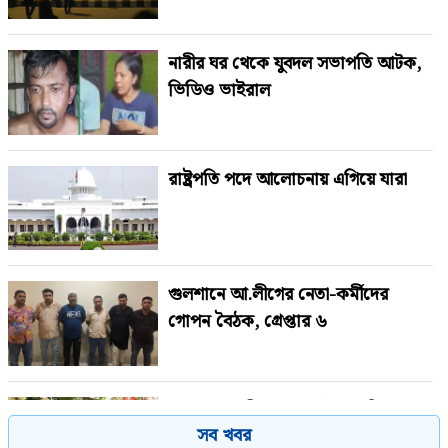
নারীর ঘর থেকে যুবদল সভাপতি আটক,
ভিডিও ভাইরাল
রাষ্ট্রপতি পদে আলোচনায় এগিয়ে যারা
গুলশানে আ.লীগের নেতা-কর্মীদের
গোপন বৈঠক, গ্রেপ্তার ৬
দেশজুড়ে পুলিশের সতর্কতা জারি
সব খবর