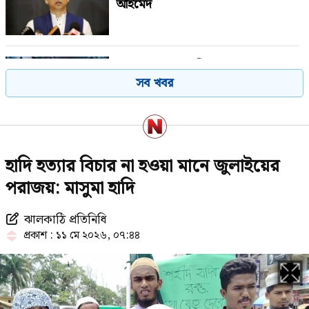
আহমেদ
দেশে ফের প্রাণঘাতী করোনা শনাক্ত
সব খবর
মধ্যরাতে রাজধানীতে ভয়াবহ সড়ক
হাদি হত্যার বিচার না হওয়া মানে জুলাইয়ের
দুর্ঘটনা
পরাজয়: মাসুমা হাদি
ঝালকাঠি প্রতিনিধি
মির্জা ফখরুলের রাষ্ট্রপতি মনোনয়ন নিয়ে
প্রকাশ : ১১ মে ২০২৬, ০৭:৪৪
শামীমের ‘অ্যাসিড টেস্ট’ বার্তা
কানাডায় জরুরি অবস্থা জারি, সরিয়ে