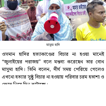
নেওয়া হচ্ছে দুই শহরের বাসিন্দাদের
সৌদিতে আগুনে পুড়ে নিহত ১০
বাংলাদেশি একই জেলার
মাসুমা হাদি
ফিরছেন শবনম বুবলী, চলছে প্রস্তুতি
ওসমান হাদির হত্যাকাণ্ডের বিচার না হওয়া মানেই
“জুলাইয়ের পরাজয়” বলে মন্তব্য করেছেন তার বোন
মাসুমা হাদি। তিনি বলেন, দীর্ঘ সময় পেরিয়ে গেলেও
এখনো হত্যার সুষ্ঠু বিচার না হওয়ায় পরিবার চরম হতাশা ও
সৌদিতে আগুনে পুড়ে ১০ বাংলাদেশির
ক্ষোভ নিয়ে দিন কাটাচ্ছে।
মৃত্যু
সোমবার (১১ মে) ঝালকাঠির নলছিটি বাসস্ট্যান্ড
এলাকায় “ওসমান হাদি স্মৃতি মঞ্চ”-এর আয়োজনে