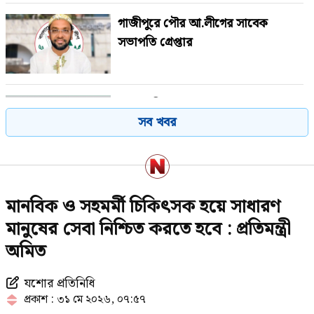
গাজীপুরে পৌর আ.লীগের সাবেক
সভাপতি গ্রেপ্তার
শেখ হাসিনাকে বাংলাদেশের হাতে তুলে
সব খবর
দেবে ভারত, প্রত্যাশা জামায়াতের
নোয়াখালীতে তরুণীদের দিয়ে পর্নো
মানবিক ও সহমর্মী চিকিৎসক হয়ে সাধারণ
ভিডিও তৈরি: গ্রেপ্তার ৫, উদ্ধার ৪
তরুণী
মানুষের সেবা নিশ্চিত করতে হবে : প্রতিমন্ত্রী
অমিত
২৩তম রাষ্ট্রপতি নিয়ে আলোচনায় যেসব
যশোর প্রতিনিধি
নাম
প্রকাশ : ৩১ মে ২০২৬, ০৭:৫৭