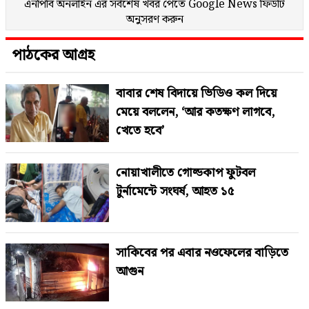
এনপিবি অনলাইন এর সর্বশেষ খবর পেতে
Google News
ফিডটি
অনুসরণ করুন
পাঠকের আগ্রহ
বাবার শেষ বিদায়ে ভিডিও কল দিয়ে
মেয়ে বললেন, ‘আর কতক্ষণ লাগবে,
খেতে হবে’
নোয়াখালীতে গোল্ডকাপ ফুটবল
টুর্নামেন্টে সংঘর্ষ, আহত ১৫
সাকিবের পর এবার নওফেলের বাড়িতে
আগুন