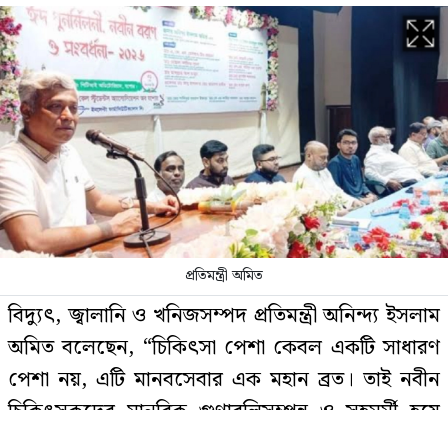
রাষ্ট্রপতি হওয়ার প্রস্তাব পাননি ড. ইউনূস
নাটোরে পর্যটনমন্ত্রীকে দুইবার ধাক্কা,
পিস্তলসহ যুবক আটক
চলতি মাসে ফের টানা ৪ দিনের ছুটির
প্রতিমন্ত্রী অমিত
সুযোগ
বিদ্যুৎ, জ্বালানি ও খনিজসম্পদ প্রতিমন্ত্রী অনিন্দ্য ইসলাম
অমিত বলেছেন, “চিকিৎসা পেশা কেবল একটি সাধারণ
পেশা নয়, এটি মানবসেবার এক মহান ব্রত। তাই নবীন
বিয়ের আগেই অন্তঃসত্ত্বা, মেয়েকে নদীতে
চিকিৎসকদের মানবিক গুণাবলিসম্পন্ন ও সহমর্মী হয়ে
ডুবিয়ে হত্যা করলেন বাবা
দেশের অবহেলিত ও সাধারণ মানুষের চিকিৎসাসেবা