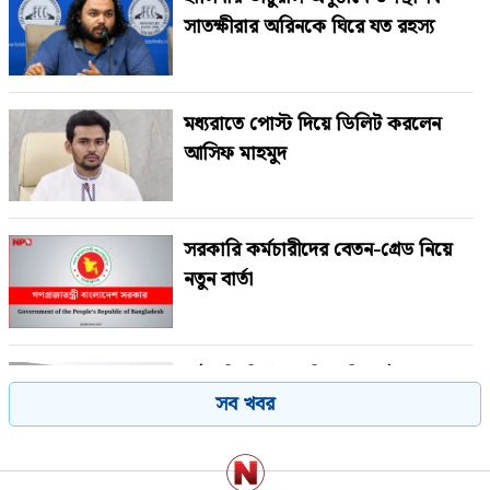
সাতক্ষীরার অরিনকে ঘিরে যত রহস্য
মধ্যরাতে পোস্ট দিয়ে ডিলিট করলেন
আসিফ মাহমুদ
সরকারি কর্মচারীদের বেতন-গ্রেড নিয়ে
নতুন বার্তা
রাষ্ট্রপতি নির্বাচনে বিএনপির দুই
সব খবর
মনোনয়নপত্র সংগ্রহ