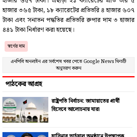
হাজার ৬৫৭ টাকা। এছাড়া ২১ ক্যারেটের প্রতি ভরি ৫
হাজার ৩৬৫ টাকা, ১৮ ক্যারেটের প্রতিভরি ৪ হাজার ৬০৭
টাকা এবং সনাতন পদ্ধতির প্রতিভরি রুপার দাম ৩ হাজার
৪৪১ টাকা নির্ধারণ করা হয়েছে।
স্বর্ণের দাম
এনপিবি অনলাইন এর সর্বশেষ খবর পেতে
Google News
ফিডটি
অনুসরণ করুন
পাঠকের আগ্রহ
রাষ্ট্রপতি নির্বাচন: জামায়াতের প্রার্থী
হিসেবে আলোচনায় যারা
হাসিনার ভার্চুয়াল অনুষ্ঠানে উপস্থাপক