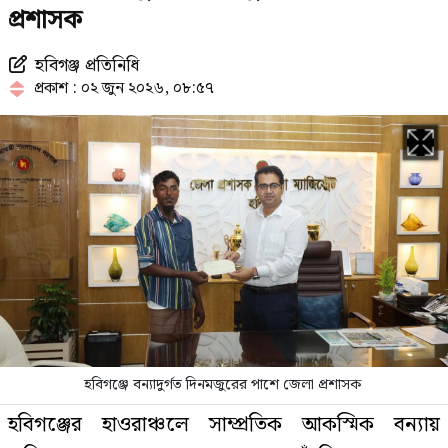
প্রশাসক
হবিগঞ্জ প্রতিনিধি
হাসিনার পতনের পর দীর্ঘদিন দেশেই
প্রকাশ : ০২ জুন ২০২৬, ০৮:৫৭
ছিলেন ছাত্রলীগের সাদ্দাম
জিডিপিতে পর্যটন খাতের অবদান ৬-৭
শতাংশে উন্নীত করতে চাই: পর্যটনমন্ত্রী
শেখ হাসিনার অন্তর্বাস প্রদর্শন গর্হিত
কাজ: আসিফ নজরুল
হবিগঞ্জে বন্যাদুর্গত দিনমজুরের পাশে জেলা প্রশাসক
জানা গেল এইচএসসির ফল প্রকাশের
হবিগঞ্জের হাওরাঞ্চলে সাম্প্রতিক আকস্মিক বন্যায়
সম্ভাব্য তারিখ