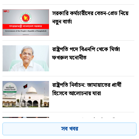
সরকারি কর্মচারীদের বেতন-গ্রেড নিয়ে
নতুন বার্তা
রাষ্ট্রপতি পদে বিএনপি থেকে মির্জা
ফখরুল মনোনীত
রাষ্ট্রপতি নির্বাচন: জামায়াতের প্রার্থী
হিসেবে আলোচনায় যারা
জামায়াত জোটের রাষ্ট্রপতি প্রার্থী ঘোষণা
সব খবর