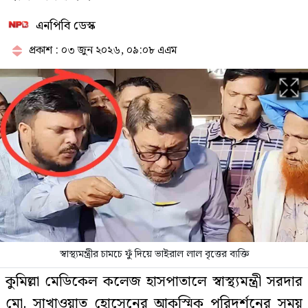
এনপিবি ডেস্ক
পে কমিশন পর্যালোচনায় উচ্চপর্যায়ের
কমিটি, নেতৃত্বে অর্থমন্ত্রী
প্রকাশ : ০৩ জুন ২০২৬, ০৯:০৮ এএম
১৯৯১ সালের পর নতুন ইতিহাস গড়তে
যাচ্ছে জামায়াত
প্রথম ধাপে যেসব মেট্রো স্টেশনে চালু
হচ্ছে জোবাইক, ভাড়া কত
স্বাস্থ্যমন্ত্রীর চামচে ফুঁ দিয়ে ভাইরাল লাল বৃত্তের ব্যক্তি
ঢাকা-ময়মনসিংহ মহাসড়কে বন্ধ যান
কুমিল্লা মেডিকেল কলেজ হাসপাতালে স্বাস্থ্যমন্ত্রী সরদার
চলাচল
মো. সাখাওয়াত হোসেনের আকস্মিক পরিদর্শনের সময়