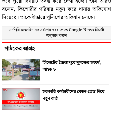
তবে পুরো বিষয়টি তদন্ত করে দেখা হচ্ছে। ওসি আরও
বলেন, কিশোরীর পরিবার নতুন করে থানায় অভিযোগ
দিয়েছে। তাকে উদ্ধারে পুলিশের অভিযান চলছে।
এনপিবি অনলাইন এর সর্বশেষ খবর পেতে
Google News
ফিডটি
অনুসরণ করুন
পাঠকের আগ্রহ
সিলেটের জৈন্তাপুরে দুপক্ষের সংঘর্ষ,
আহত ৮
সরকারি কর্মচারীদের বেতন-গ্রেড নিয়ে
নতুন বার্তা