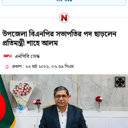
ভিডিও ভাইরাল
নাটোরে পর্যটনমন্ত্রীকে দুইবার ধাক্কা,
উপজেলা বিএনপির সভাপতির পদ ছাড়লেন
পিস্তলসহ যুবক আটক
প্রতিমন্ত্রী শাহে আলম
এনপিবি ডেস্ক
রাষ্ট্রপতি হওয়ার প্রস্তাব পাননি ড. ইউনূস
প্রকাশ : ২৩ মার্চ ২০২৬, ০৬:৫৯ পিএম
রাষ্ট্রপতি পদে আলোচনায় এগিয়ে যারা
ঠোঁটে ঠোঁট রেখে করেন আশীর্বাদ,