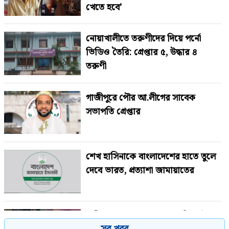
খেতে হবে’
নোয়াখালীতে তরুণীদের দিয়ে পর্নো
ভিডিও তৈরি: গ্রেপ্তার ৫, উদ্ধার ৪
তরুণী
গাজীপুরে পৌর আ.লীগের সাবেক
সভাপতি গ্রেপ্তার
শেখ হাসিনাকে বাংলাদেশের হাতে তুলে
দেবে ভারত, প্রত্যাশা জামায়াতের
নারীর ঘর থেকে যুবদল সভাপতি আটক,
সব খবর