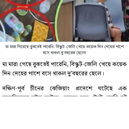
নজরুল
ঢাকায় বাসভবনে ভয়াবহ আগুন, সস্ত্রীক
হাসপাতালে পাকিস্তান হাইকমিশনার
মা মারা গিয়েছে বুঝতেই পারেনি, বিস্কুট-জেলি খেয়ে কয়েক দিন দেহের পাশে
বসে থাকল দু’বছরের ছেলে!
বিমানবন্দরে কড়াকড়ি, ভিআইপি
মা মারা গেছে বুঝতেই পারেনি, বিস্কুট-জেলি খেয়ে কয়েক
পরিচয়েও রেহাই নেই
দিন দেহের পাশে বসে থাকল দু’বছরের ছেলে।
দক্ষিণ-পূর্ব চীনের ঝেজিয়াং প্রদেশে ঘটেছে এক
আলোচিত সেই ডকুমেন্টারি নিয়ে মুখ
হৃদয়বিদারক ঘটনা ঘটেছে। মায়ের মৃত্যু টেরই পায়নি দুই
খুললেন ফখরুলকন্যা
বছরের শিশু। কয়েক দিন ধরে মৃতদেহের পাশেই বসে
ছিল সে।
পাকিস্তানে থানায় তরুণীকে ধর্ষণ,