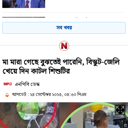
সুখবর পেলেন বিএনপির ৬ নেতা
সব খবর
শেখ হাসিনার সঙ্গে পালানোর সময়
মা মারা গেছে বুঝতেই পারেনি, বিস্কুট-জেলি
যেভাবে ফ্লাইট মিস সালমান এফ
রহমানের
খেয়ে দিন কাটল শিশুটির
এনপিবি ডেস্ক
স্থানীয় সরকার নির্বাচনের সময় জানালেন
প্রতিমন্ত্রী
আপডেট : ২৪ সেপ্টেম্বর ২০২৫, ০৪:৩০ পিএম
শেখ হাসিনার দেশত্যাগের বিষয়টি
যেভাবে নিশ্চিত হয়েছিলেন আসিফ