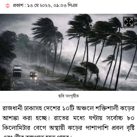
আবহাওয়া অফিস
প্রকাশ : ১৩ মে ২০২৬, ০৯:০৩ পিএম
খালেদা জিয়ার বাসভবনের ট্রাককাণ্ডে
এবার জগলুল কারাগারে
‘হাসিনার প্রেস কনফারেন্স ভারতের
ষড়যন্ত্রের অংশ’
ছবি সংগৃহীত
ফের জকসু নেতার ওপর হামলা
রাজধানী ঢাকাসহ দেশের ১০টি অঞ্চলে শক্তিশালী ঝড়ের
আশঙ্কা করা হচ্ছে। রাতের মধ্যে ঘণ্টায় সর্বোচ্চ ৮০
কিলোমিটার বেগে অস্থায়ী ঝড়ের পাশাপাশি প্রবল বৃষ্টি