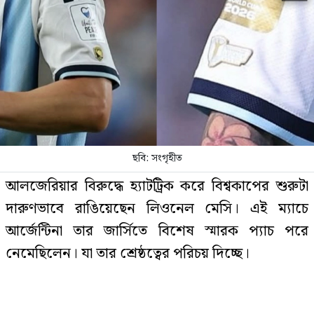
শেখ হাসিনার অন্তর্বাস প্রদর্শন গর্হিত
কাজ: আসিফ নজরুল
জিডিপিতে পর্যটন খাতের অবদান ৬-৭
শতাংশে উন্নীত করতে চাই: পর্যটনমন্ত্রী
ছবি: সংগৃহীত
জানা গেল এইচএসসির ফল প্রকাশের
আলজেরিয়ার বিরুদ্ধে হ্যাটট্রিক করে বিশ্বকাপের শুরুটা
সম্ভাব্য তারিখ
দারুণভাবে রাঙিয়েছেন লিওনেল মেসি। এই ম্যাচে
আর্জেন্টিনা তার জার্সিতে বিশেষ স্মারক প্যাচ পরে
নেমেছিলেন। যা তার শ্রেষ্ঠত্বের পরিচয় দিচ্ছে।
সরকারি চাকরিজীবীদের জন্য সুখবর,
আগস্টে টানা ৪ দিনের ছুটি
ফিফা এবারই বিশেষ নিয়ম করেছে, যেসব খেলোয়াড় ৫
বা তার বেশি বিশ্বকাপে খেলতে নামবেন, তাদের জার্সিতে