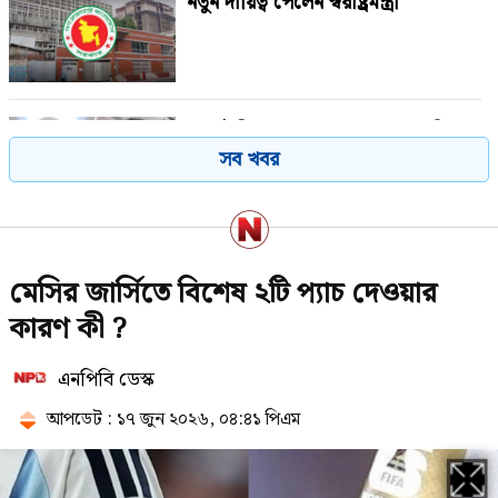
নতুন দায়িত্ব পেলেন স্বরাষ্ট্রমন্ত্রী
সালাউদ্দিনের মৃত্যুতে জামায়াত আমিরের
সব খবর
আবেগঘন বার্তা
‘পাটওয়ারীর ওপর মার শুরু হয়েছে
মেসির জার্সিতে বিশেষ ২টি প্যাচ দেওয়ার
কেবল, আসল মার তো শুরুই হয়নি’
কারণ কী ?
এনপিবি ডেস্ক
হাসিনার পতনের পর দীর্ঘদিন দেশেই
ছিলেন ছাত্রলীগের সাদ্দাম
আপডেট : ১৭ জুন ২০২৬, ০৪:৪১ পিএম