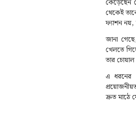
কারাগারে
কেড়েছেন গ
থেকেই তাকে
এসএসসি ও সমমানের
৮
ফ্যাশন নয়,
পরীক্ষার ফলাফল কবে
জানা গেছে,
ফের জকসু নেতার ওপর
৯
খেলতে গিয়ে
হামলা
তার চোয়াল ও
সাকিবের বাড়িতে অতিরিক্ত
১০
এ ধরনের চ
পুলিশ মোতায়েন
প্রয়োজনীয়ত
দ্রুত মাঠে
ভারতীয় গণমাধ্যমে শেখ
১১
হাসিনার বক্তব্য ঘিরে
পররাষ্ট্র মন্ত্রণালয়ের ক্ষোভ
বিশ্ববাজারে আবারও
১২