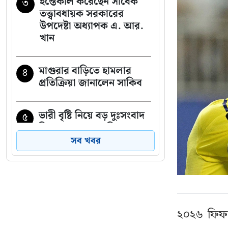
ইন্তেকাল করেছেন সাবেক
৩
তত্ত্বাবধায়ক সরকারের
উপদেষ্টা অধ্যাপক এ. আর.
খান
মাগুরার বাড়িতে হামলার
৪
প্রতিক্রিয়া জানালেন সাকিব
ভারী বৃষ্টি নিয়ে বড় দুঃসংবাদ
৫
দিল আবহাওয়া অফিস
সব খবর
‘হাসিনার প্রেস কনফারেন্স
৬
ভারতের ষড়যন্ত্রের অংশ’
খালেদা জিয়ার বাসভবনের
৭
২০২৬ ফিফা 
ট্রাককাণ্ডে এবার জগলুল