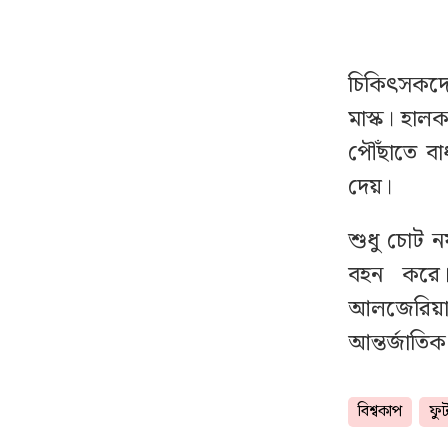
কমলো জ্বালানি তেলের দাম
চিকিৎসকদের
লাফিয়ে বাড়ছে সোনা ও
১৩
রুপার দাম, নেপথ্যে কী?
মাস্ক। হালক
পৌঁছাতে ব
দেশের বাজারে আজ যে
১৪
দেয়।
দামে বিক্রি হচ্ছে স্বর্ণ
শুধু চোট ন
পোলার্ডের রেকর্ড ভেঙে
১৫
বহন করে।
ইতিহাস গড়লেন বাটলার
আলজেরিয়ায়।
আন্তর্জাতিক 
ভারতীয় রুপির বড়
১৬
দরপতনের বিপরীতে
স্থিতিশীল বাংলাদেশি টাকা
বিশ্বকাপ
ফু