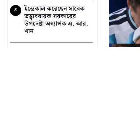
ইন্তেকাল করেছেন সাবেক
৩
তত্ত্বাবধায়ক সরকারের
উপদেষ্টা অধ্যাপক এ. আর.
খান
মাগুরার বাড়িতে হামলার
৪
প্রতিক্রিয়া জানালেন সাকিব
ভারী বৃষ্টি নিয়ে বড় দুঃসংবাদ
৫
দিল আবহাওয়া অফিস
সব খবর
‘হাসিনার প্রেস কনফারেন্স
৬
ভারতের ষড়যন্ত্রের অংশ’
২০২৬ বিশ্ব
খালেদা জিয়ার বাসভবনের
৭
সিটিতে গ্