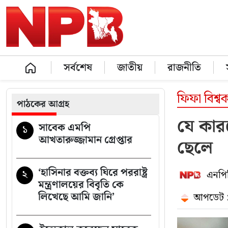
সর্বশেষ
জাতীয়
রাজনীতি
ফিফা বিশ্
পাঠকের আগ্রহ
যে কার
সাবেক এমপি
১
আখতারুজ্জামান গ্রেপ্তার
ছেলে
‘হাসিনার বক্তব্য ঘিরে পররাষ্ট্র
২
এনপিব
মন্ত্রণালয়ের বিবৃতি কে
লিখেছে আমি জানি’
আপডেট :