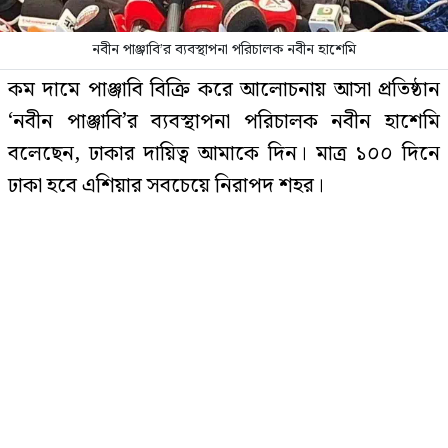
নবীন পাঞ্জাবি’র ব্যবস্থাপনা পরিচালক নবীন হাশেমি
ঢাকা-ময়মনসিংহ মহাসড়কে বন্ধ যান
কম দামে পাঞ্জাবি বিক্রি করে আলোচনায় আসা প্রতিষ্ঠান
চলাচল
‘নবীন পাঞ্জাবি’র ব্যবস্থাপনা পরিচালক নবীন হাশেমি
বলেছেন, ঢাকার দায়িত্ব আমাকে দিন। মাত্র ১০০ দিনে
ঢাকা হবে এশিয়ার সবচেয়ে নিরাপদ শহর।
৪ মাস অফিস থেকে পাননি কোনো ছুটি,
আত্মহত্যা করলেন নারী
মঙ্গলবার (০২ জুন) ফেসবুকে দেওয়া এক স্ট্যাটাসে তিনি
এ মন্তব্য করেন।
রাষ্ট্রপতি প্রার্থিতা নিয়ে ১১ দলীয় জোটের
স্ট্যাটাসে তিনি বলেন, ঢাকার দায়িত্ব আমাকে দিন, মাত্র
বৈঠক চলছে
১০০ দিনে ঢাকা হবে এশিয়ার সবচেয়ে নিরাপদ শহর-
ইনশাআল্লাহ। যদি আমি নবীন ব্যর্থ হই, তাহলে যে কোনো
ধরনের শাস্তি গ্রহণ করতে সর্বদা প্রস্তুত থাকব-
‘ধার্মিক হয়ে গিয়েছি, এজন্য অভিনয় করি
না’