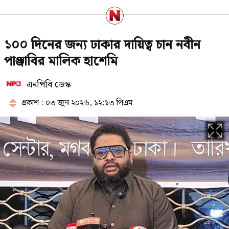
পরাজয় জেনেও যে কারণে রাষ্ট্রপতি পদে
১০০ দিনের জন্য ঢাকার দায়িত্ব চান নবীন
প্রার্থী দিচ্ছে জামায়াত
পাঞ্জাবির মালিক হাশেমি
এনপিবি ডেস্ক
১৯৯১ সালের পর নতুন ইতিহাস গড়তে
যাচ্ছে জামায়াত
প্রকাশ : ০৩ জুন ২০২৬, ১২:১৩ পিএম
পে কমিশন পর্যালোচনায় উচ্চপর্যায়ের
কমিটি, নেতৃত্বে অর্থমন্ত্রী
প্রথম ধাপে যেসব মেট্রো স্টেশনে চালু
হচ্ছে জোবাইক, ভাড়া কত