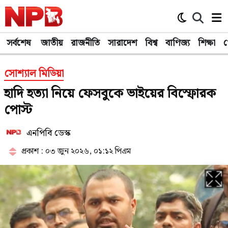
সর্বশেষ
জাতীয়
রাজনীতি
সারাদেশ
বিশ্ব
বাণিজ্য
শিক্ষা
খ
সোশ্যাল মিডিয়া
হাদি হত্যা নিয়ে ফেসবুকে ভাইয়ের বিস্ফোরক
পোস্ট
এনপিবি ডেস্ক
প্রকাশ : ০৩ জুন ২০২৬, ০১:১২ পিএম