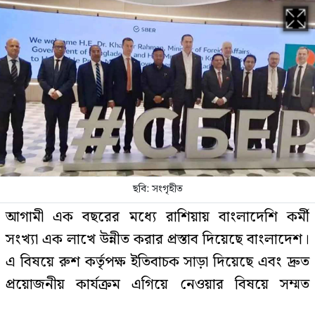
পরাজয় জেনেও যে কারণে রাষ্ট্রপতি পদে
প্রার্থী দিচ্ছে জামায়াত
পে কমিশন পর্যালোচনায় উচ্চপর্যায়ের
কমিটি, নেতৃত্বে অর্থমন্ত্রী
ছবি: সংগৃহীত
প্রথম ধাপে যেসব মেট্রো স্টেশনে চালু
আগামী এক বছরের মধ্যে রাশিয়ায় বাংলাদেশি কর্মী
হচ্ছে জোবাইক, ভাড়া কত
সংখ্যা এক লাখে উন্নীত করার প্রস্তাব দিয়েছে বাংলাদেশ।
এ বিষয়ে রুশ কর্তৃপক্ষ ইতিবাচক সাড়া দিয়েছে এবং দ্রুত
প্রয়োজনীয় কার্যক্রম এগিয়ে নেওয়ার বিষয়ে সম্মত
১৯৯১ সালের পর নতুন ইতিহাস গড়তে
যাচ্ছে জামায়াত
হয়েছে।