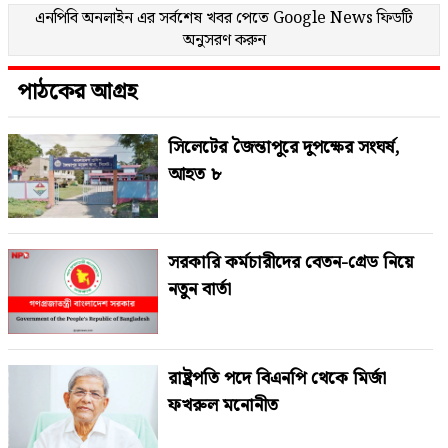
এনপিবি অনলাইন এর সর্বশেষ খবর পেতে
Google News
ফিডটি
অনুসরণ করুন
পাঠকের আগ্রহ
সিলেটের জৈন্তাপুরে দুপক্ষের সংঘর্ষ,
আহত ৮
সরকারি কর্মচারীদের বেতন-গ্রেড নিয়ে
নতুন বার্তা
রাষ্ট্রপতি পদে বিএনপি থেকে মির্জা
ফখরুল মনোনীত