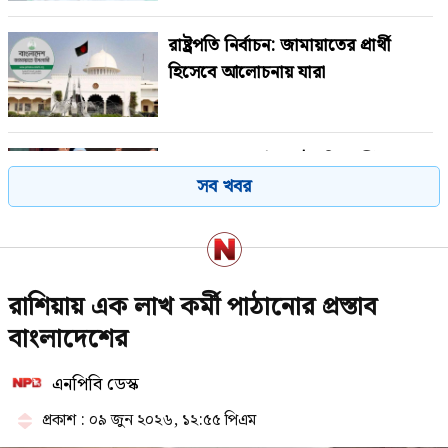
রাষ্ট্রপতি নির্বাচন: জামায়াতের প্রার্থী
হিসেবে আলোচনায় যারা
জামায়াত জোটের রাষ্ট্রপতি প্রার্থী ঘোষণা
সব খবর
১০০ টাকায় গরুর মাংস দিয়ে ভাত বিক্রি
রাশিয়ায় এক লাখ কর্মী পাঠানোর প্রস্তাব
করা ‘ভাইরাল মিজান’ গ্রেপ্তার
বাংলাদেশের
এনপিবি ডেস্ক
রাষ্ট্রপতি নির্বাচনে বিএনপির দুই
মনোনয়নপত্র সংগ্রহ
প্রকাশ : ০৯ জুন ২০২৬, ১২:৫৫ পিএম