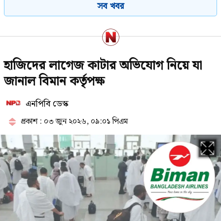
সব খবর
দেবে ভারত, প্রত্যাশা জামায়াতের
রাষ্ট্রপতি পদে আলোচনায় এগিয়ে যারা
হাজিদের লাগেজ কাটার অভিযোগ নিয়ে যা
জানাল বিমান কর্তৃপক্ষ
এনপিবি ডেস্ক
গুলশানে আ.লীগের নেতা-কর্মীদের
গোপন বৈঠক, গ্রেপ্তার ৬
প্রকাশ : ০৩ জুন ২০২৬, ০৯:০১ পিএম
ঠোঁটে ঠোঁট রেখে করেন আশীর্বাদ,
ভাইরাল ‘লিপ কিস বাবা’