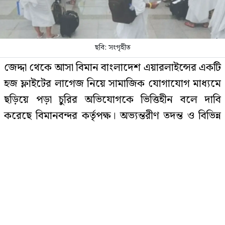
দেশজুড়ে পুলিশের সতর্কতা জারি
ছবি: সংগৃহীত
ছাত্রদল নেতাকে বেধড়ক পেটাল
জেদ্দা থেকে আসা বিমান বাংলাদেশ এয়ারলাইন্সের একটি
শিবিরকর্মী
হজ ফ্লাইটের লাগেজ নিয়ে সামাজিক যোগাযোগ মাধ্যমে
ছড়িয়ে পড়া চুরির অভিযোগকে ভিত্তিহীন বলে দাবি
করেছে বিমানবন্দর কর্তৃপক্ষ। অভ্যন্তরীণ তদন্ত ও বিভিন্ন
বিএনপিতে যোগ দিল বহিষ্কৃত এমপি গাজী
নজরুলের ১২ অনুসারী
নিরাপত্তা রেকর্ড পর্যালোচনার পর এ তথ্য জানানো হয়।
বিমান বাংলাদেশ এয়ারলাইন্সের মহাব্যবস্থাপক
(এয়ারপোর্ট সার্ভিসেস) শাহ্‌নূর আহমাদ বিষয়টি নিশ্চিত
রাজধানীতে বিএনপি নেতা গুলিবিদ্ধ
করেছেন।
এর আগে গতকাল ২ জুন ৪১৯ জন হাজি নিয়ে বিমান