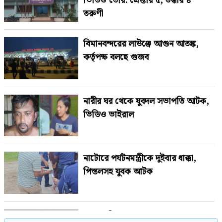
ভিডিও তৈরি: গ্রেপ্তার ৫, উদ্ধার ৪
তরুণী
বিমানবন্দরের লাউঞ্জে আগুন আতঙ্ক,
কর্তৃপক্ষ বলছে গুজব
নারীর ঘর থেকে যুবদল সভাপতি আটক,
ভিডিও ভাইরাল
নাটোরে পর্যটনমন্ত্রীকে দুইবার ধাক্কা,
পিস্তলসহ যুবক আটক
শেখ হাসিনাকে বাংলাদেশের হাতে তুলে