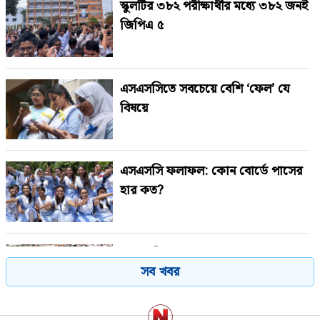
স্কুলটির ৩৮২ পরীক্ষার্থীর মধ্যে ৩৮২ জনই
জিপিএ ৫
এসএসসিতে সবচেয়ে বেশি ‘ফেল’ যে
বিষয়ে
এসএসসি ফলাফল: কোন বোর্ডে পাসের
হার কত?
এসএসসি ও সমমানের ফল প্রকাশ,
সব খবর
পাসের হার ৬২.২৫ শতাংশ