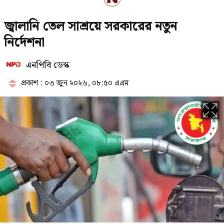
এসএসসি পরীক্ষার ফল দ্রুত জানবেন
জ্বালানি তেল সাশ্রয়ে সরকারের নতুন
যেভাবে
নির্দেশনা
এনপিবি ডেস্ক
সাত সপ্তাহ পর কমল স্বর্ণের দাম
প্রকাশ : ০৩ জুন ২০২৬, ০৮:৫০ এএম
ফেলের হার বেশি হওয়ার কারণ
জানালেন ঢাকা বোর্ডের চেয়ারম্যান
বিশ্ববাজারে ফের বাড়ল জ্বালানি তেলের
দাম