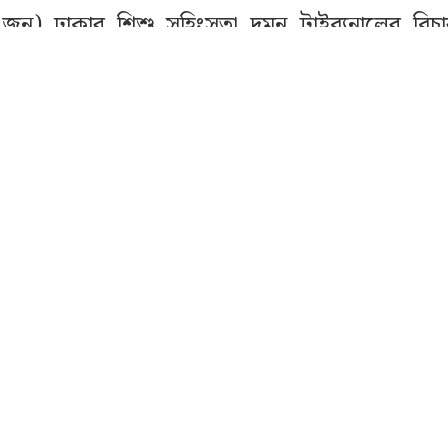
জুন) ঢাকার শিশু সহিংসতা দমন ট্রাইব্যুনালের বি
জদারি কার্যবিধির ৩৪২ ধারায় দুই আসামির আত্মপক
রেকর্ড করেন।
 ও জেরা শেষে আদালত আগামী কাল বৃহস্পতিবার 
্ত যুক্তিতর্ক (আর্গুমেন্ট) উপস্থাপনের দিন ধার্য করেছে
আরও পড়ুন
সাতক্ষীরায় বিএসএফের গুলিতে ২ বাংলাদেশি আহত
কালে মামলার দুই আসামিকে আদালতে হাজির করা 
লেকীন আসামিদের বিরুদ্ধে আনা সুনির্দিষ্ট অভি
্ট্রপক্ষের মোট ১৬ জন সাক্ষীর দেওয়া সাক্ষ্য ও জব