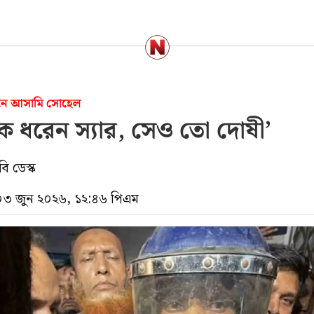
্থনে আসামি সোহেল
ে ধরেন স্যার, সেও তো দোষী’
ি ডেস্ক
 ০৩ জুন ২০২৬, ১২:৪৬ পিএম