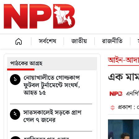
সর্বশেষ
জাতীয়
রাজনীতি
আইন-আদ
পাঠকের আগ্রহ
এক মাম
নোয়াখালীতে গোল্ডকাপ
১
ফুটবল টুর্নামেন্টে সংঘর্ষ,
আহত ১৫
এনপিব
প্রকাশ :
সাতসকালেই সড়কে প্রাণ
২
গেল ৭ জনের