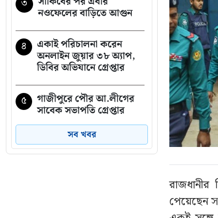
সাকিবের পর এবার
৩
নওফেলের বাড়িতে আগুন
একাই পরিচালনা করেন
৪
অনলাইন জুয়ার ৩৮ অ্যাপ,
ডিবির অভিযানে গ্রেপ্তার
গাজীপুরে পৌর আ.লীগের
৫
সাবেক সভাপতি গ্রেপ্তার
সব খবর
২৩তম রাষ্ট্রপতি নিয়ে
৬
আলোচনায় যেসব নাম
রাজধানীর 
চলতি মাসে ফের টানা ৪
৭
দিনের ছুটির সুযোগ
পেয়েছেন সা