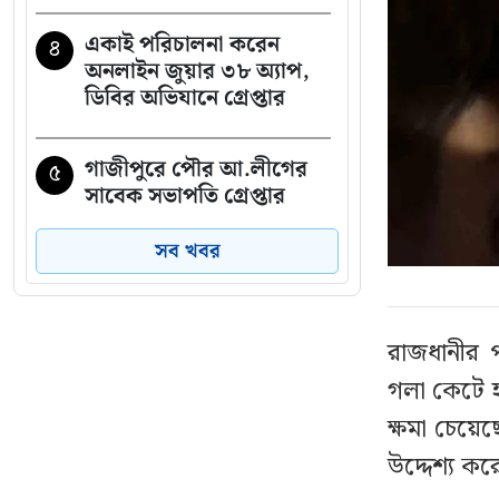
একাই পরিচালনা করেন
৪
অনলাইন জুয়ার ৩৮ অ্যাপ,
ডিবির অভিযানে গ্রেপ্তার
গাজীপুরে পৌর আ.লীগের
৫
সাবেক সভাপতি গ্রেপ্তার
সব খবর
২৩তম রাষ্ট্রপতি নিয়ে
৬
আলোচনায় যেসব নাম
রাজধানীর পল
চলতি মাসে ফের টানা ৪
৭
গলা কেটে হ
দিনের ছুটির সুযোগ
ক্ষমা চেয়
থাইল্যান্ডে স্কুলে ঢুকে
উদ্দেশ্য ক
৮
গোলাগুলি, নিহত ৭