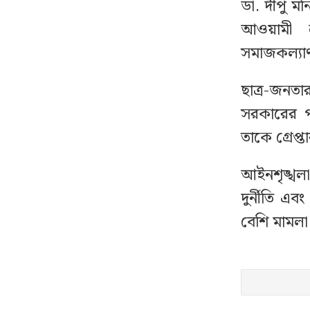
ডা. দীপু ম
জন্য আসছে বড় সুসংবাদ
আওয়ামী লী
সমাজকল্যাণম
সিলেটে দুই বাসের
১৪
মুখোমুখি সংঘর্ষ, নিহত
বেড়ে ৯
ছাত্র-জন
সরকারের প
ধেয়ে আসছে টাইফুন
১৫
তাকে গ্রেপ্
‘ডলফিন’, ভয়াবহ ক্ষতির
আশঙ্কা
আইনশৃঙ্খলা
দুর্নীতি 
গোপনে আপনার ফোনে
১৬
বেশি মামলা
নজরদারি চালাচ্ছে যেসব
অ্যাপ
একযোগে আওয়ামী লীগের
১৭
৮ নেতার পদত্যাগ