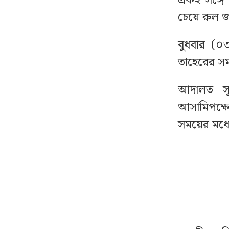
একই সঙ্গে
থাইল্যান্ডে স্কুলে ঢুকে
৮
চেয়ে রুল জ
গোলাগুলি, নিহত ৭
বুধবার (
বিশ্ববাজারে আবারও বাড়ল
৯
তাহেরের সম
জ্বালানি তেলের দাম
আদালত সূত
যে ৩ ব্যাংকে যাবে ফ্যামিলি
১০
আসামিপক্ষ
কার্ডের টাকা, বিতরণ কবে
সময়ের মধ্যে
দেশে স্বর্ণের দামে বড়
১১
পতন, ভরি কত?
সুখবর দিল ফেসবুক
১২
অবসরপ্রাপ্ত শিক্ষকদের
১৩