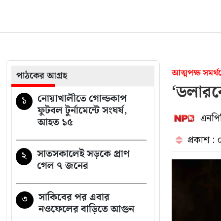
দাম বাড়ার পর আজ যে
১৮
দামে বিক্রি হচ্ছে স্বর্ণ
মেয়েদের আপত্তিকর ছবি
১৯
আত্মপক্ষ সমর
পাঠকের আগ্রহ
তুলে লন্ডনে পাঠাতেন
‘ডলারক
ইসলামী বিশ্ববিদ্যালয়ের
নোয়াখালীতে গোল্ডকাপ
১
ছাত্রী
ফুটবল টুর্নামেন্টে সংঘর্ষ,
এনপিব
আহত ১৫
আদালতে নেওয়ার পথে
২০
প্রকাশ :
পালিয়ে গেল ওয়ারেন্টভুক্ত
সাতসকালেই সড়কে প্রাণ
২
আসামি
গেল ৭ জনের
সাকিবের পর এবার
৩
নওফেলের বাড়িতে আগুন