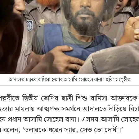
আদালত চত্বরে রামিসা হত্যার আসামি সোহেল রানা। ছবি: সংগৃহীত
্লবীতে দ্বিতীয় শ্রেণির ছাত্রী শিশু রামিসা আক্তারক
ত্যার মামলায় আত্মপক্ষ সমর্থনে আদালতে দাঁড়িয়ে বি
েছেন প্রধান আসামি সোহেল রানা। এসময় আসামি সোহে
রে বলেন, ‘ডলারকে ধরেন স্যার, সেও তো দোষী।’