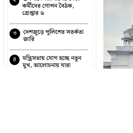
কর্মীদের গোপন বৈঠক,
গ্রেপ্তার ৬
দেশজুড়ে পুলিশের সতর্কতা
৩
জারি
মন্ত্রিসভায় যোগ হচ্ছে নতুন
৪
মুখ, আলোচনায় যারা
স্কুলছাত্রীকে লাথির ভিডিও
৫
ভাইরাল, ভুক্তভোগী দুই
শিক্ষার্থীকেই টিসি
সব খবর
যে ৩ উপায়ে জানা যাবে
৬
জনশক্তি 
এসএসসির ফল