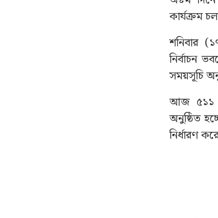
অষ্টম দিন
বঙ্গোপসাগরে নিম্নচাপের
৮
কার্যক্রম চ
আশঙ্কা, প্লাবিত হতে পারে ১০
জেলা
শনিবার (১
নির্বাচন ভ
দেশের বাজারে আজ যে
৯
সময়সূচি অনু
দামে বিক্রি হচ্ছে স্বর্ণ
আজ ৫১১ থ
নাটোরে মন্ত্রীর সভায় পিস্তল
১০
অনুষ্ঠিত হ
উদ্ধার: যুবক বলছে
‘আসল’, পুলিশের ভিন্ন দাবি
নির্ধারণ কর
বহিষ্কৃত সেই শিক্ষার্থী
১১
নিজেদের কর্মী কিনা জানাল
ঢাবি শিবির
সকালের মধ্যেই বৃষ্টিতে
১২