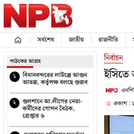
সর্বশেষ
জাতীয়
রাজনীতি
নির্বাচন
পাঠকের আগ্রহ
ইসিতে 
বিমানবন্দরের লাউঞ্জে আগুন
১
আতঙ্ক, কর্তৃপক্ষ বলছে গুজব
এনপিব
গুলশানে আ.লীগের নেতা-
২
প্রকাশ :
কর্মীদের গোপন বৈঠক,
গ্রেপ্তার ৬