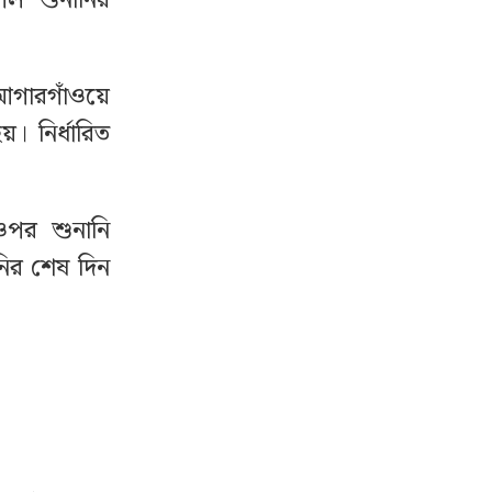
িল শুনানির
আগারগাঁওয়ে
। নির্ধারিত
পর শুনানি
নির শেষ দিন