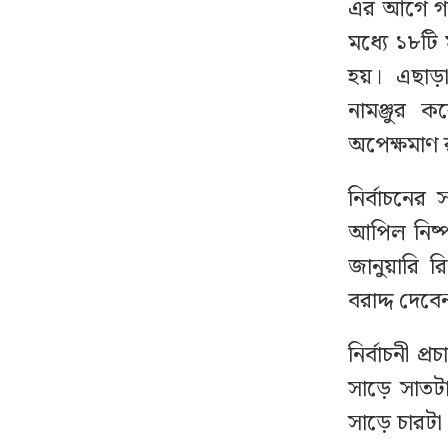
এর আগে গত
ভিজবে ৬ অঞ্চল
মধ্যে ১৮ট
হয়। এছাড়া 
দুর্ঘটনায় বিচ্ছিন্ন চাচার পা,
১৩
সহ্য করতে না পেরে প্রাণ
নামঞ্জুর 
গেল ভাতিজার
অপেক্ষমাণ 
চলিত মাসে টানা ৪ দিনের
নির্বাচনে
১৪
ছুটির সুযোগ, কারা পাবেন
আপিল নিষ্পত
না
জানুয়ারি রিট
বরাদ্দ দেবে
সাকিবের রেকর্ড বিসিবি
১৫
থেকে ‘মুছে’ ফেলার দাবি
নির্বাচনী প
দাবি শফিকুলের
সাড়ে সাতটা
ফেসবুক আসছে বিকাশ
সাড়ে চারটা 
১৬
সুবিধা, কবে থেকে চালু?