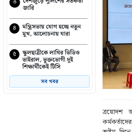
দেশজুড়ে পুলিশের সতর্কতা
৩
জারি
মন্ত্রিসভায় যোগ হচ্ছে নতুন
৪
মুখ, আলোচনায় যারা
স্কুলছাত্রীকে লাথির ভিডিও
৫
ভাইরাল, ভুক্তভোগী দুই
শিক্ষার্থীকেই টিসি
সব খবর
যে ৩ উপায়ে জানা যাবে
৬
এসএসসির ফল
ত্রয়োদশ জ
ইয়েমেনে হুথিদের হামলায়
৭
নিহত ৫৮ সেনা
কর্মকর্তাদ