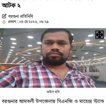
আটক ২
বরগুনা প্রতিনিধি
সাকিবের বাড়িতে অতিরিক্ত পুলিশ
প্রকাশ : ০৫ মে ২০২৬, ০৮:২৯
মোতায়েন
বিশ্ববাজারে আবারও কমলো জ্বালানি
তেলের দাম
ভারতীয় গণমাধ্যমে শেখ হাসিনার বক্তব্য
ঘিরে পররাষ্ট্র মন্ত্রণালয়ের ক্ষোভ
ফাইল ছবি
লাফিয়ে বাড়ছে সোনা ও রুপার দাম,
বরগুনার আমতলী উপজেলায় সিএনজি ও মাহেন্দ্র স্ট্যান্ড