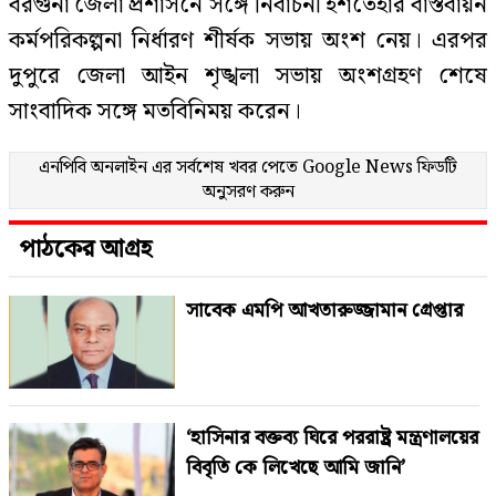
বরগুনা জেলা প্রশাসনে সঙ্গে নির্বাচনী ইশতেহার বাস্তবায়ন
কর্মপরিকল্পনা নির্ধারণ শীর্ষক সভায় অংশ নেয়। এরপর
দুপুরে জেলা আইন শৃঙ্খলা সভায় অংশগ্রহণ শেষে
সাংবাদিক সঙ্গে মতবিনিময় করেন।
এনপিবি অনলাইন এর সর্বশেষ খবর পেতে
Google News
ফিডটি
অনুসরণ করুন
পাঠকের আগ্রহ
সাবেক এমপি আখতারুজ্জামান গ্রেপ্তার
‘হাসিনার বক্তব্য ঘিরে পররাষ্ট্র মন্ত্রণালয়ের
বিবৃতি কে লিখেছে আমি জানি’