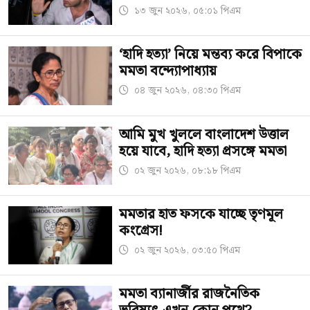
১৩ জুন ২০২৬, ০৫:০১ পিএম
‘হাদি হত্যা’ নিয়ে মন্তব্য করে বিপাকে
মমতা বন্দ্যোপাধ্যায়
০৪ জুন ২০২৬, ০৪:৩০ পিএম
আমি মুখ খুললে বাংলাদেশ উত্তাল
হয়ে যাবে, হাদি হত্যা প্রসঙ্গে মমতা
০২ জুন ২০২৬, ০৮:১৮ পিএম
মমতার হাত ফসকে যাচ্ছে তৃণমূল
কংগ্রেস!
০২ জুন ২০২৬, ০৩:৫০ পিএম
মমতা ব্যানার্জীর রাজনৈতিক