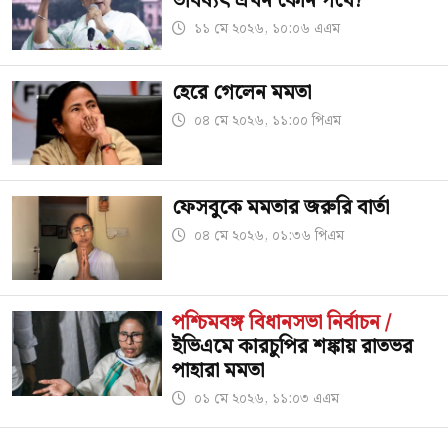
ভবিষ্যৎ এখন কোন পথে?
১১ মে ২০২৬, ১০:০৬ এএম
হেরে গেলেন মমতা
০৪ মে ২০২৬, ১১:০০ পিএম
ফেসবুকে মমতার জরুরি বার্তা
০৪ মে ২০২৬, ০১:৩৬ পিএম
পশ্চিমবঙ্গ বিধানসভা নির্বাচন /
ইভিএমে কারচুপির শঙ্কায় রাতভর
পাহারা মমতা
০১ মে ২০২৬, ১১:০৩ এএম