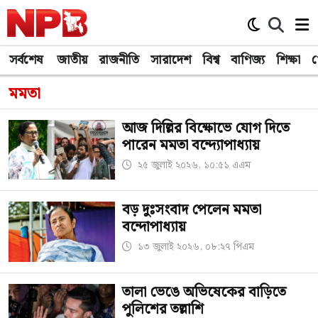
সর্বশেষ
জাতীয়
রাজনীতি
সারাদেশ
বিশ্ব
বাণিজ্য
শিক্ষা
খ
মমতা
আজ দিল্লির বিক্ষোভে যোগ দিতে
পারেন মমতা বন্দ্যোপাধ্যায়
২৫ জুলাই ২০২৬, ১০:৫১ এএম
বড় দুঃসংবাদ পেলেন মমতা
বন্দোপাধ্যায়
১৩ জুলাই ২০২৬, ০৮:২৭ পিএম
তালা ভেঙে অভিষেকের বাড়িতে
পুলিশের তল্লাশি