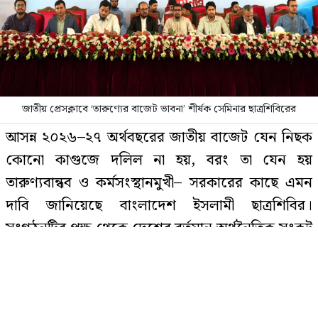
রাষ্ট্রপতি হওয়ার প্রস্তাব পাননি ড. ইউনূস
জাতীয় প্রেসক্লাবে ‘তারুণ্যের বাজেট ভাবনা’ শীর্ষক সেমিনার ছাত্রশিবিরের
যে ৩ ব্যাংকে যাবে ফ্যামিলি কার্ডের
আসন্ন ২০২৬–২৭ অর্থবছরের জাতীয় বাজেট যেন নিছক
টাকা, বিতরণ কবে
কোনো কাগুজে দলিল না হয়, বরং তা যেন হয়
তারুণ্যবান্ধব ও কর্মসংস্থানমুখী– সরকারের কাছে এমন
দাবি জানিয়েছে বাংলাদেশ ইসলামী ছাত্রশিবির।
বিয়ের আগেই অন্তঃসত্ত্বা, মেয়েকে নদীতে
সংগঠনটির পক্ষ থেকে দেশের বর্তমান অর্থনৈতিক সংকট
ডুবিয়ে হত্যা করলেন বাবা
উত্তরণ ও ডেমোগ্রাফিক ডিভিডেন্ড কাজে লাগাতে
একগুচ্ছ প্রস্তাবনা তুলে ধরা হয়।
নাটোরে পর্যটনমন্ত্রীকে দুইবার ধাক্কা,
বুধবার (১৩ মে) জাতীয় প্রেসক্লাবে ‘তারুণ্যের বাজেট
পিস্তলসহ যুবক আটক