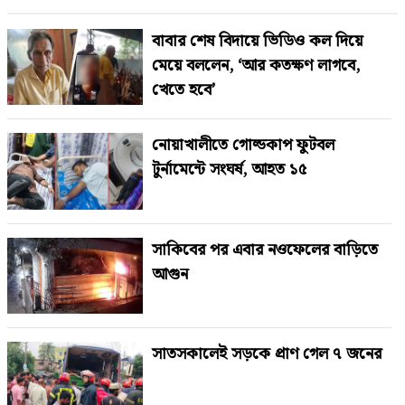
বাবার শেষ বিদায়ে ভিডিও কল দিয়ে
মেয়ে বললেন, ‘আর কতক্ষণ লাগবে,
খেতে হবে’
নোয়াখালীতে গোল্ডকাপ ফুটবল
টুর্নামেন্টে সংঘর্ষ, আহত ১৫
সাকিবের পর এবার নওফেলের বাড়িতে
আগুন
সাতসকালেই সড়কে প্রাণ গেল ৭ জনের