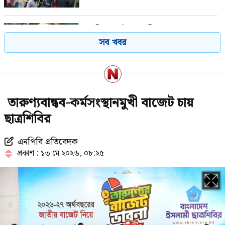
গাজীপুরে পৌর আ.লীগের সাবেক
সব খবর
সভাপতি গ্রেপ্তার
শেখ হাসিনাকে বাংলাদেশের হাতে তুলে
তারুণ্যবান্ধব-কর্মসংস্থানমুখী বাজেট চায়
দেবে ভারত, প্রত্যাশা জামায়াতের
ছাত্রশিবির
এনপিবি প্রতিবেদক
২৩তম রাষ্ট্রপতি নিয়ে আলোচনায় যেসব
প্রকাশ : ১৩ মে ২০২৬, ০৮:২৫
নাম
চলতি মাসে ফের টানা ৪ দিনের ছুটির
সুযোগ