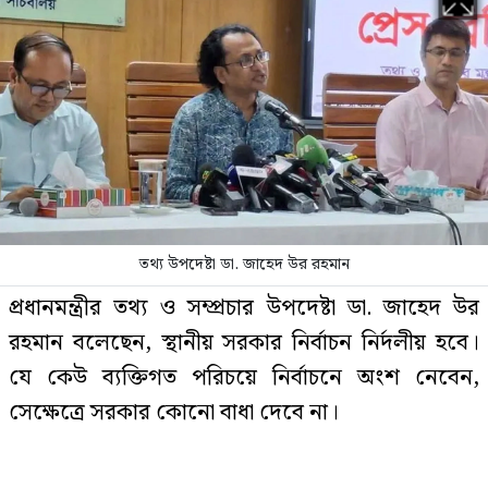
১৯৯১ সালের পর নতুন ইতিহাস গড়তে
যাচ্ছে জামায়াত
প্রথম ধাপে যেসব মেট্রো স্টেশনে চালু
হচ্ছে জোবাইক, ভাড়া কত
তথ্য উপদেষ্টা ডা. জাহেদ উর রহমান
ঢাকা-ময়মনসিংহ মহাসড়কে বন্ধ যান
প্রধানমন্ত্রীর তথ্য ও সম্প্রচার উপদেষ্টা ডা. জাহেদ উর
চলাচল
রহমান বলেছেন, স্থানীয় সরকার নির্বাচন নির্দলীয় হবে।
যে কেউ ব্যক্তিগত পরিচয়ে নির্বাচনে অংশ নেবেন,
সেক্ষেত্রে সরকার কোনো বাধা দেবে না।
৪ মাস অফিস থেকে পাননি কোনো ছুটি,
আত্মহত্যা করলেন নারী
যে দলেরই হোক ব্যক্তিগতভাবে স্থানীয় নির্বাচনে অংশ