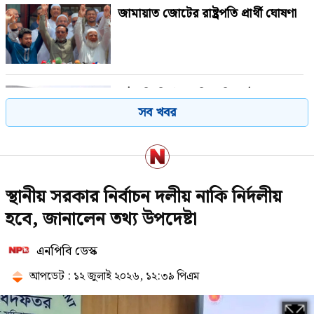
জামায়াত জোটের রাষ্ট্রপতি প্রার্থী ঘোষণা
রাষ্ট্রপতি নির্বাচনে বিএনপির দুই
সব খবর
মনোনয়নপত্র সংগ্রহ
পরাজয় জেনেও যে কারণে রাষ্ট্রপতি পদে
স্থানীয় সরকার নির্বাচন দলীয় নাকি নির্দলীয়
প্রার্থী দিচ্ছে জামায়াত
হবে, জানালেন তথ্য উপদেষ্টা
এনপিবি ডেস্ক
পে কমিশন পর্যালোচনায় উচ্চপর্যায়ের
কমিটি, নেতৃত্বে অর্থমন্ত্রী
আপডেট : ১২ জুলাই ২০২৬, ১২:৩৯ পিএম