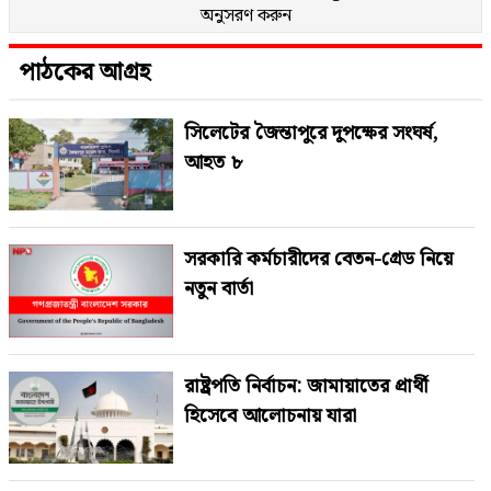
অনুসরণ করুন
পাঠকের আগ্রহ
সিলেটের জৈন্তাপুরে দুপক্ষের সংঘর্ষ,
আহত ৮
সরকারি কর্মচারীদের বেতন-গ্রেড নিয়ে
নতুন বার্তা
রাষ্ট্রপতি নির্বাচন: জামায়াতের প্রার্থী
হিসেবে আলোচনায় যারা