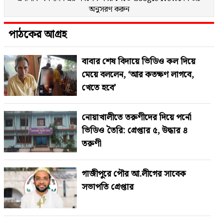
অনুসরণ করুন
পাঠকের আগ্রহ
বাবার শেষ বিদায়ে ভিডিও কল দিয়ে
মেয়ে বললেন, ‘আর কতক্ষণ লাগবে,
খেতে হবে’
নোয়াখালীতে তরুণীদের দিয়ে পর্নো
ভিডিও তৈরি: গ্রেপ্তার ৫, উদ্ধার ৪
তরুণী
গাজীপুরে পৌর আ.লীগের সাবেক
সভাপতি গ্রেপ্তার