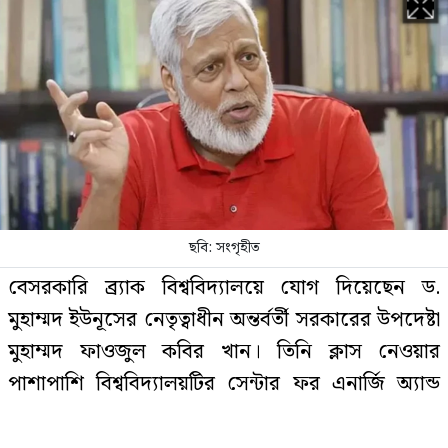
ঠোঁটে ঠোঁট রেখে করেন আশীর্বাদ,
ভাইরাল ‘লিপ কিস বাবা’
চলতি মাসে ফের টানা ৪ দিনের ছুটির
সুযোগ
ছবি: সংগৃহীত
বিয়ের আগেই অন্তঃসত্ত্বা, মেয়েকে নদীতে
বেসরকারি ব্র‍্যাক বিশ্ববিদ্যালয়ে যোগ দিয়েছেন ড.
ডুবিয়ে হত্যা করলেন বাবা
মুহাম্মদ ইউনূসের নেতৃত্বাধীন অন্তর্বর্তী সরকারের উপদেষ্টা
মুহাম্মদ ফাওজুল কবির খান। তিনি ক্লাস নেওয়ার
পাশাপাশি বিশ্ববিদ্যালয়টির সেন্টার ফর এনার্জি অ্যান্ড
রাজধানীতে বিএনপি নেতা গুলিবিদ্ধ
লজিস্টিকসের পরিচালক হিসেবে দায়িত্ব পালন করবেন।