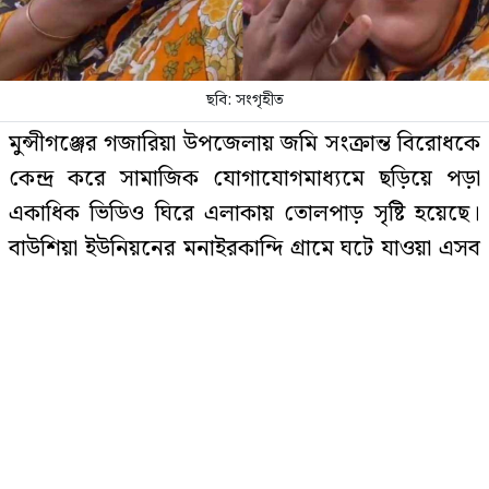
ছবি: সংগৃহীত
আরশের বেয়াদবি নিয়ে মুখ খুললেন
মুন্সীগঞ্জের গজারিয়া উপজেলায় জমি সংক্রান্ত বিরোধকে
তাসনুভা তিশা
কেন্দ্র করে সামাজিক যোগাযোগমাধ্যমে ছড়িয়ে পড়া
একাধিক ভিডিও ঘিরে এলাকায় তোলপাড় সৃষ্টি হয়েছে।
বাউশিয়া ইউনিয়নের মনাইরকান্দি গ্রামে ঘটে যাওয়া এসব
এমপিওভুক্ত অবসরপ্রাপ্ত শিক্ষক-
কর্মচারীরা অবসরভাতা পাবেন যেভাবে
ঘটনায় স্থানীয়দের মধ্যে দেখা দিয়েছে বিভ্রান্তি ও উদ্বেগ।
ভাইরাল হওয়া ভিডিওগুলোতে দেখা যায়, বিরোধে জড়িত
উভয়পক্ষের সদস্যরা বিভিন্ন নাটকীয় কর্মকাণ্ডে লিপ্ত
নবম পে স্কেল নিয়ে বড় সুখবর
হয়েছেন। একটি ভিডিওতে এক নারীকে প্রতিপক্ষের দিকে
ঢিল নিক্ষেপ ও উত্তেজিত আচরণ করতে দেখা যায়। অপর
আরেকটি ভিডিওতে অন্য পক্ষের এক নারীকে নিজের