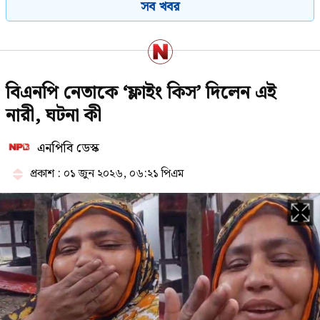
সব খবর
ছিলেন ছাত্রলীগের সাদ্দাম
গণঅভ্যুত্থানের সঙ্গে প্রথম বেইমানি
বিএনপি নেতাকে ‘ফ্লাইং কিস’ দিলেন এই
করেছেন জামায়াত আমির: রাশেদ খাঁন
নারী, ঘটনা কী
এনপিবি ডেস্ক
গ্রিসের উপকূলে দুই শতাধিক অভিবাসী
উদ্ধার, বড় অংশই বাংলাদেশী
প্রকাশ : ০১ জুন ২০২৬, ০৬:২১ পিএম
মেসিকে মেরে ফেলার ষড়যন্ত্র, বেরিয়ে
এল ভয়াবহ সব তথ্য
যে ৩ উপায়ে জানা যাবে এসএসসির ফল