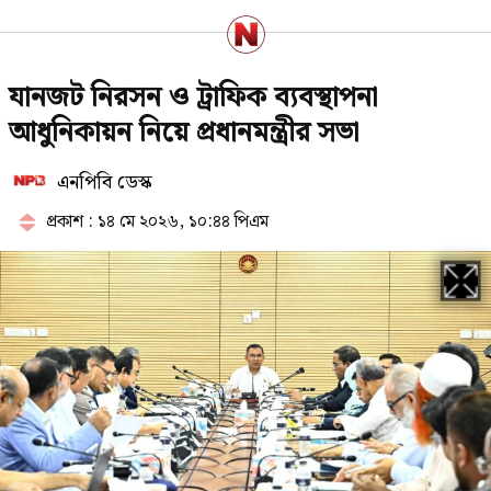
২৩তম রাষ্ট্রপতি নিয়ে আলোচনায় যেসব
যানজট নিরসন ও ট্রাফিক ব্যবস্থাপনা
নাম
আধুনিকায়ন নিয়ে প্রধানমন্ত্রীর সভা
এনপিবি ডেস্ক
থাইল্যান্ডে স্কুলে ঢুকে গোলাগুলি, নিহত
৭
প্রকাশ : ১৪ মে ২০২৬, ১০:৪৪ পিএম
সাকিবের পর এবার নওফেলের বাড়িতে
আগুন
বিশ্ববাজারে আবারও বাড়ল জ্বালানি
তেলের দাম