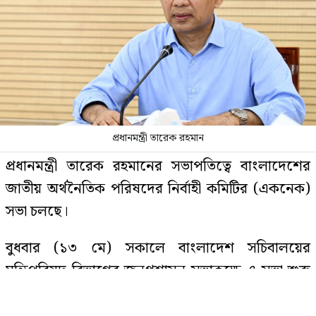
১৯৯১ সালের পর নতুন ইতিহাস গড়তে
যাচ্ছে জামায়াত
প্রথম ধাপে যেসব মেট্রো স্টেশনে চালু
হচ্ছে জোবাইক, ভাড়া কত
প্রধানমন্ত্রী তারেক রহমান
প্রধানমন্ত্রী তারেক রহমানের সভাপতিত্বে বাংলাদেশের
ঢাকা-ময়মনসিংহ মহাসড়কে বন্ধ যান
জাতীয় অর্থনৈতিক পরিষদের নির্বাহী কমিটির (একনেক)
চলাচল
সভা চলছে।
বুধবার (১৩ মে) সকালে বাংলাদেশ সচিবালয়ের
৪ মাস অফিস থেকে পাননি কোনো ছুটি,
মন্ত্রিপরিষদ বিভাগের জনপ্রশাসন সভাকক্ষে এ সভা শুরু
আত্মহত্যা করলেন নারী
হয়।