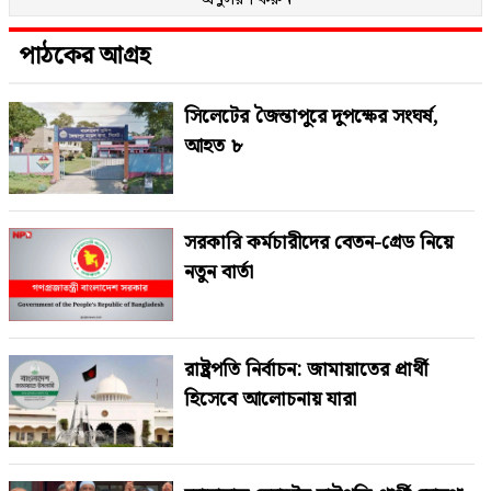
পাঠকের আগ্রহ
সিলেটের জৈন্তাপুরে দুপক্ষের সংঘর্ষ,
আহত ৮
সরকারি কর্মচারীদের বেতন-গ্রেড নিয়ে
নতুন বার্তা
রাষ্ট্রপতি নির্বাচন: জামায়াতের প্রার্থী
হিসেবে আলোচনায় যারা