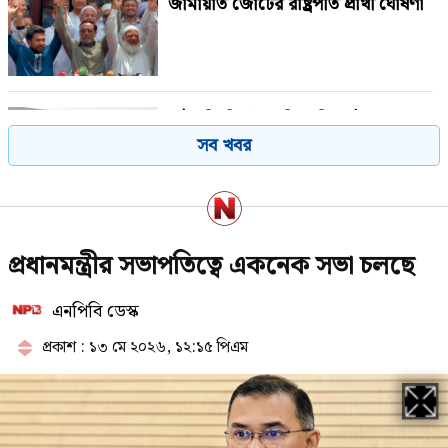
জামায়াত জোটের রাষ্ট্রপতি প্রার্থী ঘোষণা
রাষ্ট্রপতি নির্বাচনে বিএনপির দুই
সব খবর
মনোনয়নপত্র সংগ্রহ
পরাজয় জেনেও যে কারণে রাষ্ট্রপতি পদে
প্রধানমন্ত্রীর সভাপতিত্বে একনেক সভা চলছে
প্রার্থী দিচ্ছে জামায়াত
এনপিবি ডেস্ক
প্রকাশ : ১৩ মে ২০২৬, ১২:১৫ পিএম
পে কমিশন পর্যালোচনায় উচ্চপর্যায়ের
কমিটি, নেতৃত্বে অর্থমন্ত্রী