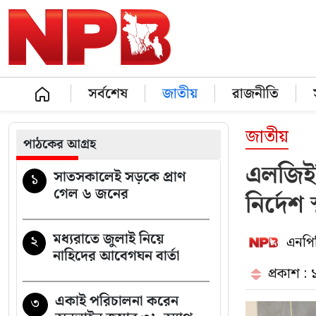
সর্বশেষ
জাতীয়
রাজনীতি
জাতীয়
পাঠকের আগ্রহ
এলজিইড
সাতসকালেই সড়কে প্রাণ
১
গেল ৬ জনের
নির্দেশ 
মধ্যরাতে জুলাই নিয়ে
২
এনপিব
নাহিদের আবেগঘন বার্তা
প্রকাশ :
একাই পরিচালনা করেন
৩