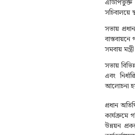
এডিপিভুক্ত
সচিবালয়ে স
বাংলাদেশে আইএসআই-
৮
সংশ্লিষ্ট অভিযোগে মুখ খুলল
পাকিস্তান
সভায় প্রধা
বাস্তবায়নে 
একযোগে আওয়ামী লীগের
৯
সমবায় মন্ত
৮ নেতার পদত্যাগ
সভায় বিভিন্
যে ৩ ব্যাংকে যাবে ফ্যামিলি
১০
এবং নির্ধা
কার্ডের টাকা, বিতরণ কবে
আলোচনা হ
সিলেটে দুই বাসের
১১
প্রধান অতিথ
মুখোমুখি সংঘর্ষে নিহত ৮
কার্যক্রমে
উন্নয়ন প্রক
ভারী বৃষ্টি নিয়ে যে বার্তা দিল
১২
আবহাওয়া অফিস