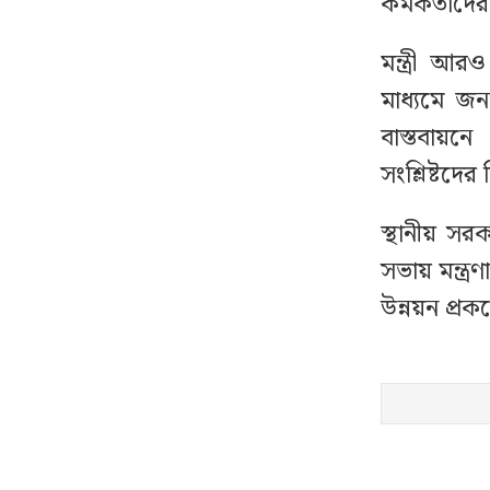
কর্মকর্তাদে
মন্ত্রী আর
স্বর্ণ ক্রয়-বিক্রয়ে কঠোর
১৩
নজরদারি, আসছে নতুন
মাধ্যমে জন
নীতিমালা
বাস্তবায়ন
সংশ্লিষ্টদের
আদালতে নেওয়ার পথে
১৪
পালিয়ে গেল ওয়ারেন্টভুক্ত
স্থানীয় সর
আসামি
সভায় মন্ত্র
উন্নয়ন প্রক
থাইল্যান্ডে স্কুলে ঢুকে
১৫
গোলাগুলি, নিহত অন্তত ২
গোপনে আপনার ফোনে
১৬
নজরদারি চালাচ্ছে যেসব
অ্যাপ