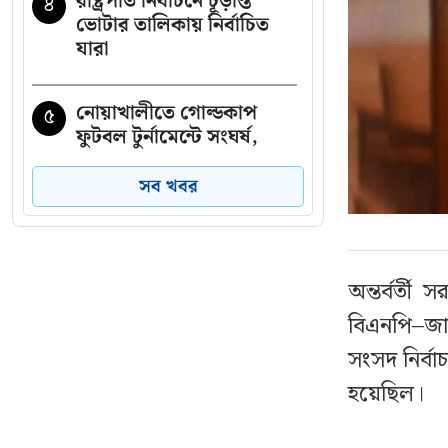
রাষ্ট্রপতি নির্বাচনে চূড়ান্ত
৪
ভোটার তালিকায় নির্বাচিত
যারা
নোয়াখালীতে গোল্ডকাপ
৫
ফুটবল টুর্নামেন্টে সংঘর্ষ,
আহত ১৫
সব খবর
নেতাকর্মীদের জন্য যুবদলের
৬
বিশেষ সতর্কবার্তা
অন্তর্বর্ত
সাকিবের পর এবার
৭
বিএনপি–জা
নওফেলের বাড়িতে আগুন
সংসদ নির্বাচ
হয়েছিল।
বাংলাদেশে আইএসআই-
৮
সংশ্লিষ্ট অভিযোগে মুখ খুলল