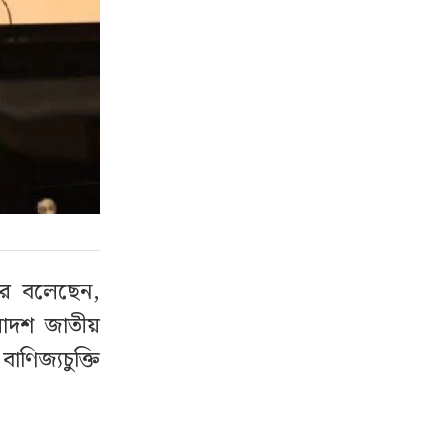
তার বলেছেন,
য়োদশ জাতীয়
বাণিজ্যচুক্তি