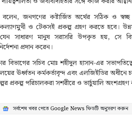
র দায়িত্বশীলতা ও জবাবদিহিতার সঙ্গে কাজ করার আহ্বা
ও বলেন, জনগণের কষ্টার্জিত অর্থের সঠিক ও স্বচ্ছ ব
কল্যাণমুখী ও টেকসই প্রকল্প গ্রহণ করতে হবে। উন্নয়
ে যেন সাধারণ মানুষ সরাসরি উপকৃত হয়, সে ব
 নির্দেশনা প্রদান করেন।
কার বিভাগের সচিব মোঃ শহীদুল হাসান-এর সভাপতিত্বে
ণালয়ের ঊর্ধ্বতন কর্মকর্তাবৃন্দ এবং এলজিইডির অধীনে চ
ল্পের প্রকল্প পরিচালকরা সশরীরে ও ভার্চুয়ালি অংশগ্রহ
সর্বশেষ খবর পেতে
Google News
ফিডটি অনুসরণ করুন