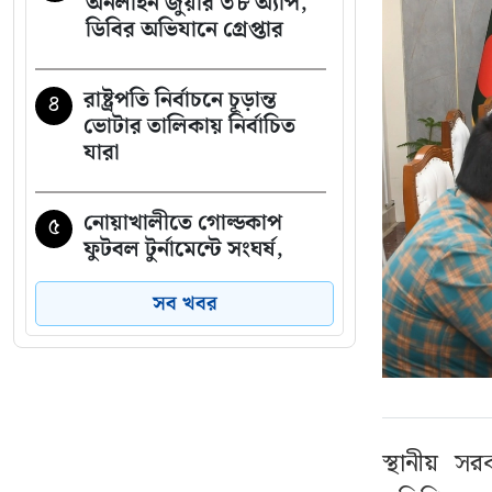
অনলাইন জুয়ার ৩৮ অ্যাপ,
ডিবির অভিযানে গ্রেপ্তার
রাষ্ট্রপতি নির্বাচনে চূড়ান্ত
৪
ভোটার তালিকায় নির্বাচিত
যারা
নোয়াখালীতে গোল্ডকাপ
৫
ফুটবল টুর্নামেন্টে সংঘর্ষ,
আহত ১৫
সব খবর
নেতাকর্মীদের জন্য যুবদলের
৬
বিশেষ সতর্কবার্তা
সাকিবের পর এবার
৭
স্থানীয় স
নওফেলের বাড়িতে আগুন