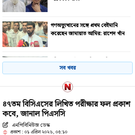
গণঅভ্যুত্থানের সঙ্গে প্রথম বেইমানি
করেছেন জামায়াত আমির: রাশেদ খাঁন
চলিত মাসে টানা ৪ দিনের ছুটির সুযোগ,
সব খবর
কারা পাবেন না
মেসিকে মেরে ফেলার ষড়যন্ত্র, বেরিয়ে
৪৭তম বিসিএসের লিখিত পরীক্ষার ফল প্রকাশ
এল ভয়াবহ সব তথ্য
কবে, জানাল পিএসসি
এনপিবিনিউজ ডেস্ক
গ্রিসের উপকূলে দুই শতাধিক অভিবাসী
প্রকাশ : ০১ এপ্রিল ২০২৬, ০৫:১০