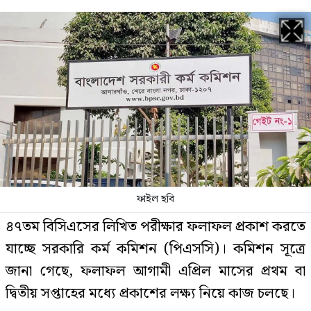
উদ্ধার, বড় অংশই বাংলাদেশী
যে ৩ উপায়ে জানা যাবে এসএসসির ফল
আরশের বেয়াদবি নিয়ে মুখ খুললেন
তাসনুভা তিশা
ফাইল ছবি
৪৭তম বিসিএসের লিখিত পরীক্ষার ফলাফল প্রকাশ করতে
দেশের বাজারে আজ যে দামে বিক্রি
হচ্ছে স্বর্ণ
যাচ্ছে সরকারি কর্ম কমিশন (পিএসসি)। কমিশন সূত্রে
জানা গেছে, ফলাফল আগামী এপ্রিল মাসের প্রথম বা
দ্বিতীয় সপ্তাহের মধ্যে প্রকাশের লক্ষ্য নিয়ে কাজ চলছে।
দেশে স্বর্ণের দামে বড় লাফ, ভরিতে