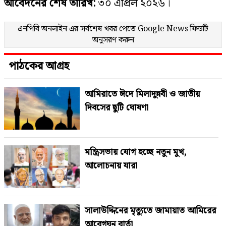
আবেদনের শেষ তারিখ:
৩০ এপ্রিল ২০২৬।
এনপিবি অনলাইন এর সর্বশেষ খবর পেতে
Google News
ফিডটি
অনুসরণ করুন
পাঠকের আগ্রহ
আমিরাতে ঈদে মিলাদুন্নবী ও জাতীয়
দিবসের ছুটি ঘোষণা
মন্ত্রিসভায় যোগ হচ্ছে নতুন মুখ,
আলোচনায় যারা
সালাউদ্দিনের মৃত্যুতে জামায়াত আমিরের
আবেগঘন বার্তা