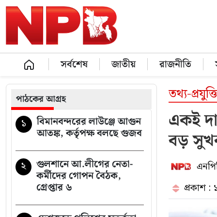
সর্বশেষ
জাতীয়
রাজনীতি
তথ্য-প্রযুক্ত
পাঠকের আগ্রহ
একই দা
বিমানবন্দরের লাউঞ্জে আগুন
১
আতঙ্ক, কর্তৃপক্ষ বলছে গুজব
বড় সুখ
গুলশানে আ.লীগের নেতা-
২
এনপিব
কর্মীদের গোপন বৈঠক,
গ্রেপ্তার ৬
প্রকাশ : 