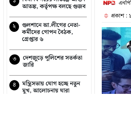
১
এনপিব
আতঙ্ক, কর্তৃপক্ষ বলছে গুজব
প্রকাশ :
গুলশানে আ.লীগের নেতা-
২
কর্মীদের গোপন বৈঠক,
গ্রেপ্তার ৬
দেশজুড়ে পুলিশের সতর্কতা
৩
জারি
মন্ত্রিসভায় যোগ হচ্ছে নতুন
৪
মুখ, আলোচনায় যারা
স্কুলছাত্রীকে লাথির ভিডিও
৫
ভাইরাল, ভুক্তভোগী দুই
শিক্ষার্থীকেই টিসি