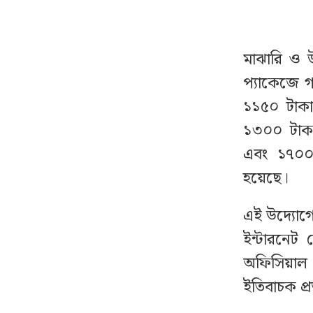
করছেন হাসিনা
মাঝারি ও 
বহিষ্কৃত সেই শিক্ষার্থী
১৩
নিজেদের কর্মী কিনা জানাল
প্যাকেজে 
ঢাবি শিবির
১১৫০ টাকা
১৩০০ টাক
যে শর্তে ইরানের বন্দর
১৪
এবং ১৭০০ 
অবরোধ তুলে নেবে যুক্তরাষ্ট্র
হয়েছে।
রাজধানীতে আওয়ামী
১৫
এই উদ্যোগ
লীগের গোপন বৈঠক,
গ্রেফতার ৬
ইন্টারনেট 
অফিসিয়াল ক
সকালের মধ্যেই বৃষ্টিতে
১৬
ইতিবাচক প্
ভিজবে ৬ অঞ্চল