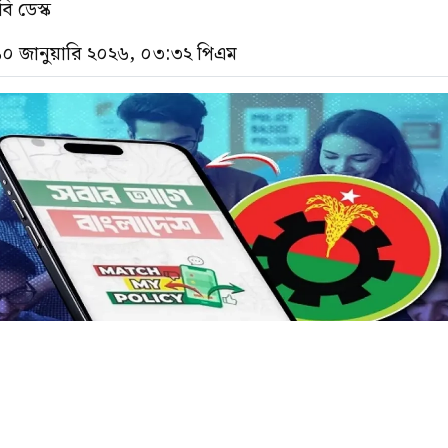
ি ডেস্ক
 ১০ জানুয়ারি ২০২৬, ০৩:৩২ পিএম