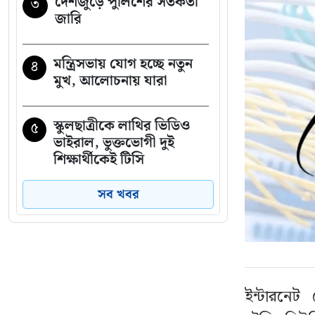
দেশজুড়ে পুলিশের সতর্কতা
৩
জারি
মন্ত্রিসভায় যোগ হচ্ছে নতুন
৪
মুখ, আলোচনায় যারা
স্কুলছাত্রীকে লাথির ভিডিও
৫
ভাইরাল, ভুক্তভোগী দুই
শিক্ষার্থীকেই টিসি
সব খবর
যে ৩ উপায়ে জানা যাবে
৬
এসএসসির ফল
ইয়েমেনে হুথিদের হামলায়
৭
নিহত ৫৮ সেনা
ইন্টারনেট