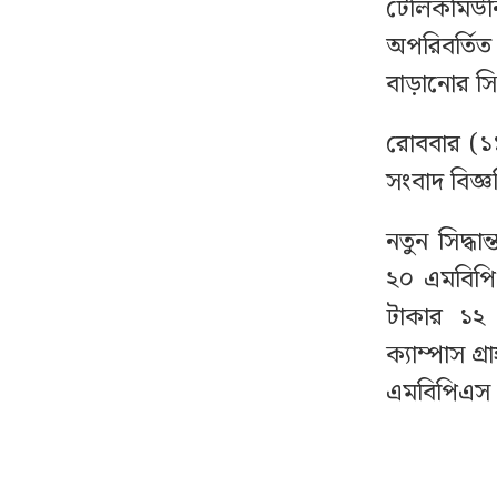
টেলিকমিউন
বঙ্গোপসাগরে নিম্নচাপের
৮
অপরিবর্তিত 
আশঙ্কা, প্লাবিত হতে পারে ১০
জেলা
বাড়ানোর সিদ্
রোববার (১১
দেশের বাজারে আজ যে
৯
দামে বিক্রি হচ্ছে স্বর্ণ
সংবাদ বিজ্ঞ
নতুন সিদ্ধ
নাটোরে মন্ত্রীর সভায় পিস্তল
১০
উদ্ধার: যুবক বলছে
২০ এমবিপি
‘আসল’, পুলিশের ভিন্ন দাবি
টাকার ১২
ক্যাম্পাস 
চলিত মাসে টানা ৪ দিনের
১১
এমবিপিএস ই
ছুটির সুযোগ, কারা পাবেন
না
নাশকতার পরিকল্পনা
১২