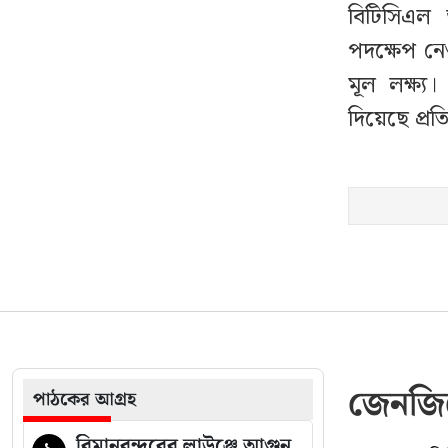
বিটিসিএল 
দুর্ঘটনায় বিচ্ছিন্ন চাচার পা,
১৭
পদক্ষেপ নেও
সহ্য করতে না পেরে প্রাণ
মূল লক্ষ্য।
গেল ভাতিজার
দিয়েছে প্রতি
আজ টানা ৯ ঘণ্টা বিদ্যুৎ
১৮
থাকবে না যেসব এলাকায়
সাকিবের রেকর্ড বিসিবি
১৯
থেকে ‘মুছে’ ফেলার দাবি
দাবি শফিকুলের
ফেসবুক আসছে বিকাশ
২০
সুবিধা, কবে থেকে চালু?
জেনজি
পাঠকের আগ্রহ
বিমানবন্দরের লাউঞ্জে আগুন