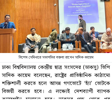
সৌদিতে আগুনে পুড়ে নিহত ১০
বাংলাদেশি একই জেলার
ফিরছেন শবনম বুবলী, চলছে প্রস্তুতি
বিশেষ সেমিনারে সভাপতির বক্তব্য রাখেন সাদিক কায়েম
পররাষ্ট্রমন্ত্রীর সঙ্গে ভারতীয়
ঢাকা বিশ্ববিদ্যালয় কেন্দ্রীয় ছাত্র সংসদের (ডাকসু) ভিপি
হাইকমিশনারের বৈঠক
সাদিক কায়েম বলেছেন, রাষ্ট্রের প্রাতিষ্ঠানিক কাঠামো
শক্তিশালী করতে হলে আসন্ন গণভোটে ‘হ্যাঁ’ ভোটকে
বিজয়ী করতে হবে। এ লক্ষ্যেই দেশব্যাপী ব্যাপক
সৌদিতে আগুনে পুড়ে ১০ বাংলাদেশির
ক্যাম্পেইন চালানো হবে। ডাকসুর পক্ষ থেকে খুব
মৃত্যু
শিগগিরই দেশের বিভিন্ন শিক্ষা প্রতিষ্ঠানে এই ক্যাম্পেইন