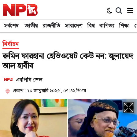
সর্বশেষ
জাতীয়
রাজনীতি
সারাদেশ
বিশ্ব
বাণিজ্য
শিক্ষা
খ
নির্বাচন
রুমিন ফারহানা হেভিওয়েট কেউ নন: জুনায়েদ
আল হাবীব
এনপিবি ডেস্ক
প্রকাশ : ১০ জানুয়ারি ২০২৬, ০৭:৪২ পিএম