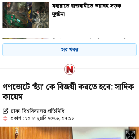
মধ্যরাতে রাজধানীতে ভয়াবহ সড়ক
দুর্ঘটনা
মির্জা ফখরুলের রাষ্ট্রপতি মনোনয়ন নিয়ে
সব খবর
শামীমের ‘অ্যাসিড টেস্ট’ বার্তা
কানাডায় জরুরি অবস্থা জারি, সরিয়ে
গণভোটে ‘হ্যাঁ’ কে বিজয়ী করতে হবে: সাদিক
নেওয়া হচ্ছে দুই শহরের বাসিন্দাদের
কায়েম
ঢাকা বিশ্ববিদ্যালয় প্রতিনিধি
এসএসসি পরীক্ষার ফল দ্রুত জানবেন
প্রকাশ : ১০ জানুয়ারি ২০২৬, ০৭:১৮
যেভাবে