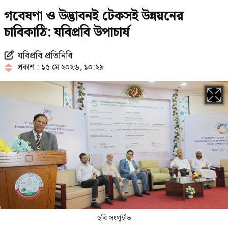
রাষ্ট্রপতি নির্বাচনে চূড়ান্ত ভোটার
গবেষণা ও উদ্ভাবনই টেকসই উন্নয়নের
তালিকায় নির্বাচিত যারা
চাবিকাঠি: যবিপ্রবি উপাচার্য
যবিপ্রবি প্রতিনিধি
কাছ থেকে সূর্যের সবচেয়ে নিখুঁত ছবি
প্রকাশ : ১৫ মে ২০২৬, ১০:২৯
প্রকাশ
বাসায় অগ্নিকাণ্ডের ঘটনায় আইসিইউতে
পাকিস্তান হাইকমিশনার
‘বাসা থেকে সরিয়ে ফেলা হয়েছে
জুলাইয়ে শহীদ রিয়া গোপের স্মৃতিচিহ্ন’
ছবি সংগৃহীত