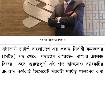
ম্যানেজিং কমিটির হাতে শিক্ষক
নিয়োগের ক্ষমতা নিয়ে যা বললেন
শিক্ষামন্ত্রী
নাসের এজাজ বিজয়
যে ফল নিয়ে আনন্দ করার কথা, সেটিই
স্ট্যান্ডার্ড চার্টার্ড বাংলাদেশ-এর প্রধান নির্বাহী কর্মকর্তার
এখন রেজার পরিবারের বেদনা
(সিইও) পদ থেকে পদত্যাগ করেছেন নাসের এজাজ
বিজয়। তবে গুরুত্বপূর্ণ এই পদ ছাড়লেও ব্যাংকটির
একজন কর্মকর্তা হিসেবেই পরবর্তী দায়িত্ব পালনের কথা
সেই ছাত্রদল নেতা মারা গেছেন
জানিয়েছেন তিনি।
ইতোমধ্যেই কেন্দ্রীয় ব্যাংককে তিনি পদত্যাগের বিষয়টি
অবহিত করেছেন।
থাইল্যান্ডে প্রকাশ্যে দুজনকে গুলি