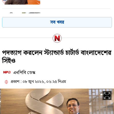
বাংলাদেশ সফরে ‘র’ প্রধান!
সব খবর
এনসিপির তরুণেরা ছদ্ম: সলিমুল্লাহ খান
পদত্যাগ করলেন স্ট্যান্ডার্ড চার্টার্ড বাংলাদেশের
সিইও
এনপিবি ডেস্ক
একাদশ শ্রেণিতে ভর্তি ও ক্লাস শুরুর
তারিখ ঘোষণা
প্রকাশ : ০৮ জুন ২০২৬, ০৬:২৫ পিএম
রণক্ষেত্র শরীয়তপুর, নিহত ১