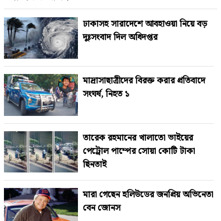
ঢাকাসহ সারাদেশে আবহাওয়া নিয়ে বড়
দুঃসংবাদ দিল অধিদপ্তর
মাদ্রাসাছাত্রীদের বিরক্ত করার প্রতিবাদে
সংঘর্ষ, নিহত ১
তারেক রহমানের খালাতো ভাইয়ের
পেট্রোল পাম্পের সোয়া কোটি টাকা
ছিনতাই
মারা গেছেন হলিউডের জনপ্রিয় অভিনেতা
বেন জোনস