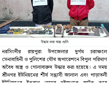
পাকিস্তান হাইকমিশনার
‘বাসা থেকে সরিয়ে ফেলা হয়েছে
জুলাইয়ে শহীদ রিয়া গোপের স্মৃতিচিহ্ন’
উদ্ধার করা অস্ত্র-গুলি
চাঁদপুরে একযোগে বদলি ৩১ ইউপি
নরসিংদীর রায়পুরা উপজেলার দুর্গম চরাঞ্চলে
প্রশাসনিক কর্মকর্তা
সেনাবাহিনী ও পুলিশের যৌথ অপারেশনে বিপুল পরিমাণ
অবৈধ অস্ত্র ও গোলাবারুদ উদ্ধার করা হয়েছে। এ সময়
শ্রীনগর ইউনিয়নের শীর্ষ সন্ত্রাসী জালাল এবং পাড়াতলী
বিটিভির মহাপরিচালক হলেন কাজী
ইউনিয়নের ইকবাল নামের দুইজনকে আটক করে
জেসিন
আইনশৃঙ্খলা বাহিনী।
বুধবার (৭ জানুয়ারি) উপজেলার শ্রীনগর, পাড়াতলী ও
নেতাকর্মীদের জন্য যুবদলের বিশেষ