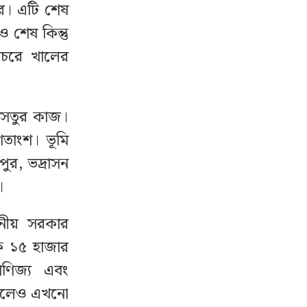
ুর। এটি শেষ
 শেষ কিন্তু
িবচরে খালের
ন সেতুর কাজ।
শতাংশ। ভূমি
ুর, ভদ্রাসন
।
থানীয় সরকার
ে ১৫ হাজার
াণিজ্য এবং
 গেলেও এখনো