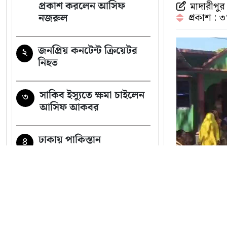
প্রকাশ করলেন আসিফ
মাদারীপুর 
নজরুল
প্রকাশ : 
জনপ্রিয় কনটেন্ট ক্রিয়েটর
২
নিহত
সাকিব ইস্যুতে ক্ষমা চাইলেন
৩
আসিফ আকবর
ঢাকায় পাকিস্তান
৪
হাইকমিশনারের বাসভবনে
আগুন
সুখবর পেলেন বিএনপির ৬
৫
নেতা
সব খবর