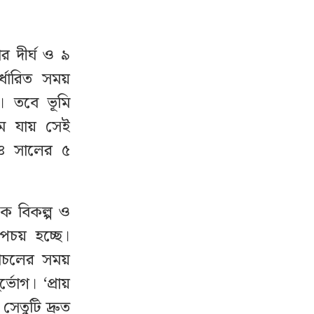
 দীর্ঘ ও ৯
র্ধারিত সময়
 তবে ভূমি
মে যায় সেই
০২৪ সালের ৫
কে বিকল্প ও
পচয় হচ্ছে।
চলাচলের সময়
্ভোগ। ‘প্রায়
সেতুটি দ্রুত