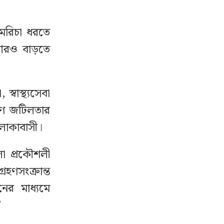
 মরিচা ধরতে
 আরও বাড়তে
স্বাস্থ্যসেবা
রহণ জটিলতার
এলাকাবাসী।
লা প্রকৌশলী
ণসংক্রান্ত
র মাধ্যমে
’