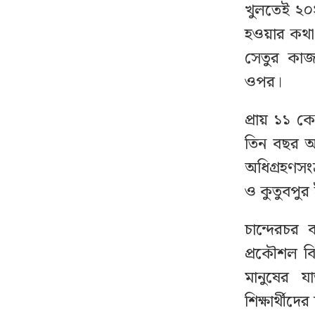
সময় জানালেন প্রতিমন্ত্রী
খুলতেই ২০২
হওয়ার কথা 
শেখ হাসিনার দেশত্যাগের
৮
সেতুর কাজ 
বিষয়টি যেভাবে নিশ্চিত
ওপর।
হয়েছিলেন আসিফ নজরুল
প্রায় ১১ কো
ঢাকায় বাসভবনে ভয়াবহ
৯
তিন বছর আগ
আগুন, সস্ত্রীক হাসপাতালে
পাকিস্তান হাইকমিশনার
অধিগ্রহণসং
ও কুতুবপুর
বিমানবন্দরে কড়াকড়ি,
১০
ভিআইপি পরিচয়েও রেহাই
চান্দেরচর 
নেই
প্রকৌশল ব
মানুষের য
পাকিস্তানে থানায় তরুণীকে
১১
শিক্ষার্থী
ধর্ষণ, একযোগে ৭৮ পুলিশ