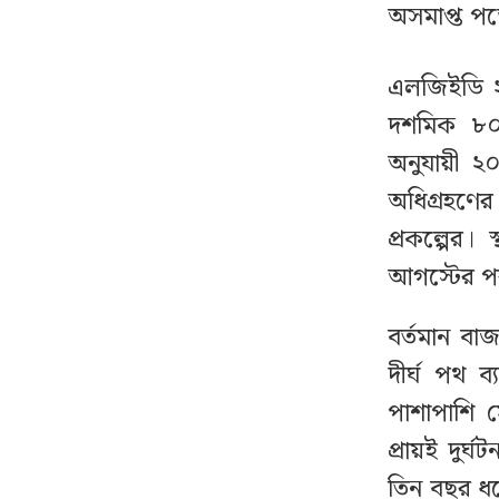
সদস্যকে বরখাস্ত
অসমাপ্ত পড়
কর্মীর স্ত্রীর সঙ্গে অনৈতিক
১২
এলজিইডি ২
অবস্থায় ধরা পড়ে বহিষ্কার
দশমিক ৮০ ম
হলেন জামায়াত নেতা
অনুযায়ী 
অধিগ্রহণে
একযোগে ৪ মন্ত্রণালয়ে
১৩
নতুন সচিব, ২ জনের
প্রকল্পের।
পদোন্নতি
আগস্টের পর
জরুরি সংবাদ সম্মেলন
১৪
বর্তমান বা
ডেকেছে এনসিপি
দীর্ঘ পথ 
পাশাপাশি স
কাছ থেকে সূর্যের সবচেয়ে
১৫
প্রায়ই দুর্
নিখুঁত ছবি প্রকাশ
তিন বছর ধরে