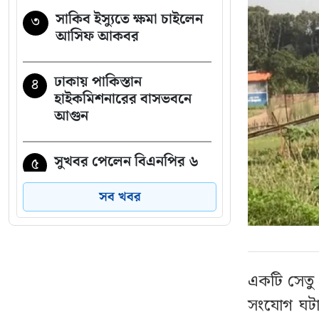
সাকিব ইস্যুতে ক্ষমা চাইলেন
৩
আসিফ আকবর
ঢাকায় পাকিস্তান
৪
হাইকমিশনারের বাসভবনে
আগুন
সুখবর পেলেন বিএনপির ৬
৫
নেতা
সব খবর
শেখ হাসিনার সঙ্গে পালানোর
৬
সময় যেভাবে ফ্লাইট মিস
সালমান এফ রহমানের
একটি সেতু শ
সংযোগ ঘটায়
স্থানীয় সরকার নির্বাচনের
৭