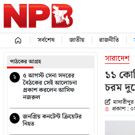
সর্বশেষ
জাতীয়
রাজনীতি
সারাদেশ
পাঠকের আগ্রহ
১১ কোটি
৫ আগস্ট সেনা সদরের
১
বৈঠকের সেই আলোচনা
চরম দু
প্রকাশ করলেন আসিফ
নজরুল
মাদারীপুর 
প্রকাশ : 
জনপ্রিয় কনটেন্ট ক্রিয়েটর
২
নিহত