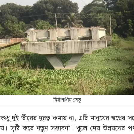
নির্মাণাধীন সেতু
ুধু দুই তীরের দূরত্ব কমায় না, এটি মানুষের স্বপ্নের সঙ্
। সৃষ্টি করে নতুন সম্ভাবনা। খুলে দেয় উন্নয়নের