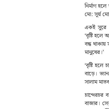
বাসায় অগ্নিকাণ্ডের ঘটনায়
১৬
নির্মাণ হল
আইসিইউতে পাকিস্তান
মো: সূর্য় 
হাইকমিশনার
একই সুরে 
বিএনপির নারী এমপিকে
১৭
‘বৃষ্টি হলে
আইনি নোটিশ দিলেন
বন্ধ থাকায়
আসিফ মাহমুদ
মানুষের।’
মধ্যরাতে জুলাই নিয়ে
১৮
‘বৃষ্টি হল
নাহিদের আবেগঘন বার্তা
বাড়ে। ভ্যা
‘বাসা থেকে সরিয়ে ফেলা
১৯
সালাম মাত
হয়েছে জুলাইয়ে শহীদ রিয়া
গোপের স্মৃতিচিহ্ন’
চান্দেরচর 
বাজার। সেতু
সচিবালয়ের সামনে
২০