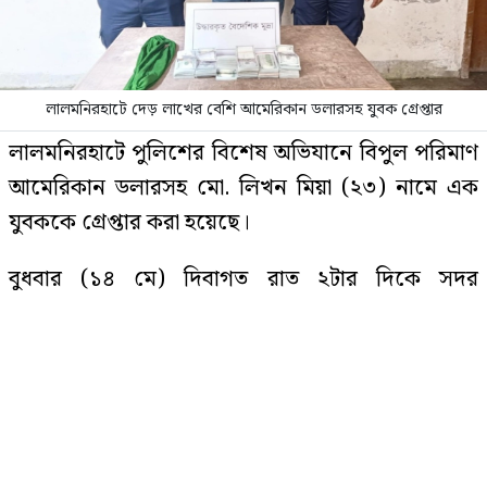
ঢাকায় বাসভবনে ভয়াবহ আগুন, সস্ত্রীক
হাসপাতালে পাকিস্তান হাইকমিশনার
লালমনিরহাটে দেড় লাখের বেশি আমেরিকান ডলারসহ যুবক গ্রেপ্তার
বিমানবন্দরে কড়াকড়ি, ভিআইপি
​লালমনিরহাটে পুলিশের বিশেষ অভিযানে বিপুল পরিমাণ
পরিচয়েও রেহাই নেই
আমেরিকান ডলারসহ মো. লিখন মিয়া (২৩) নামে এক
যুবককে গ্রেপ্তার করা হয়েছে।
আলোচিত সেই ডকুমেন্টারি নিয়ে মুখ
​বুধবার (১৪ মে) দিবাগত রাত ২টার দিকে সদর
খুললেন ফখরুলকন্যা
উপজেলার গোকুন্ডা ইউনিয়নের তিস্তা টোল প্লাজা সংলগ্ন
এলাকায় একটি অটোরিকশায় তল্লাশি চালিয়ে তাকে আটক
করা হয়।
পাকিস্তানে থানায় তরুণীকে ধর্ষণ,
একযোগে ৭৮ পুলিশ সদস্যকে বরখাস্ত
​গ্রেপ্তার লিখন কুড়িগ্রামের খোচাবাড়ী এলাকার মো. নুরনবী
সরকারের ছেলে।