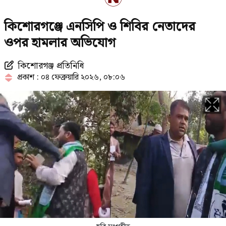
রাষ্ট্রপতি পদে আলোচনায় এগিয়ে যারা
কিশোরগঞ্জে এনসিপি ও শিবির নেতাদের
ওপর হামলার অভিযোগ
কিশোরগঞ্জ প্রতিনিধি
গুলশানে আ.লীগের নেতা-কর্মীদের
প্রকাশ : ০৪ ফেব্রুয়ারি ২০২৬, ০৮:০৬
গোপন বৈঠক, গ্রেপ্তার ৬
ঠোঁটে ঠোঁট রেখে করেন আশীর্বাদ,
ভাইরাল ‘লিপ কিস বাবা’
দেশজুড়ে পুলিশের সতর্কতা জারি