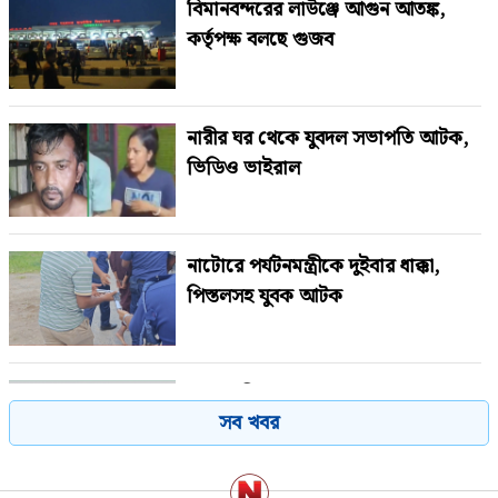
বিমানবন্দরের লাউঞ্জে আগুন আতঙ্ক,
কর্তৃপক্ষ বলছে গুজব
নারীর ঘর থেকে যুবদল সভাপতি আটক,
ভিডিও ভাইরাল
নাটোরে পর্যটনমন্ত্রীকে দুইবার ধাক্কা,
পিস্তলসহ যুবক আটক
শেখ হাসিনাকে বাংলাদেশের হাতে তুলে
সব খবর
দেবে ভারত, প্রত্যাশা জামায়াতের