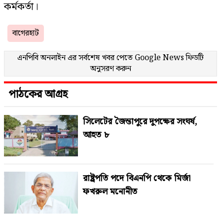
কর্মকর্তা।
বাগেরহাট
এনপিবি অনলাইন এর সর্বশেষ খবর পেতে
Google News
ফিডটি
অনুসরণ করুন
পাঠকের আগ্রহ
সিলেটের জৈন্তাপুরে দুপক্ষের সংঘর্ষ,
আহত ৮
রাষ্ট্রপতি পদে বিএনপি থেকে মির্জা
ফখরুল মনোনীত