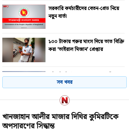
সরকারি কর্মচারীদের বেতন-গ্রেড নিয়ে
নতুন বার্তা
১০০ টাকায় গরুর মাংস দিয়ে ভাত বিক্রি
করা ‘ভাইরাল মিজান’ গ্রেপ্তার
রাষ্ট্রপতি নির্বাচন: জামায়াতের প্রার্থী
সব খবর
হিসেবে আলোচনায় যারা
জামায়াত জোটের রাষ্ট্রপতি প্রার্থী ঘোষণা
খানজাহান আলীর মাজার দিঘির কুমিরটিকে
অপসারণের সিদ্ধান্ত