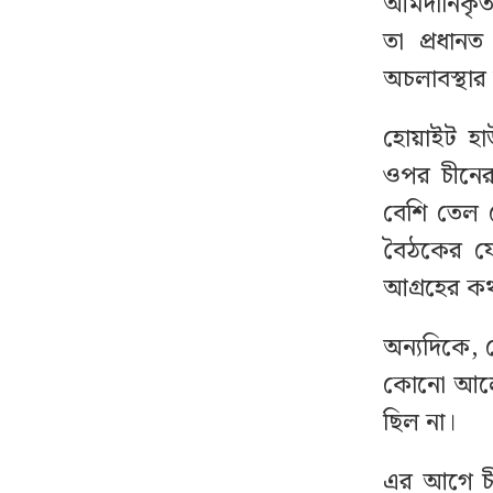
আমদানিকৃত 
রাষ্ট্রপতি প্রার্থিতা নিয়ে ১১
১২
তা প্রধা
দলীয় জোটের বৈঠক চলছে
অচলাবস্থার 
‘ধার্মিক হয়ে গিয়েছি, এজন্য
১৩
হোয়াইট হা
অভিনয় করি না’
ওপর চীনের
বেশি তেল 
দেশের বাজারে বেড়েছে
১৪
স্বর্ণের দাম, যে দামে বিক্রি
বৈঠকের যে
হবে আজ
আগ্রহের কথ
বিদেশে নির্যাতনের শিকার
১৫
অন্যদিকে, ব
হয়ে দেশে ফিরেছেন ৭০
কোনো আলোচ
হাজার নারী কর্মী
ছিল না।
ছাত্রদলের ১০ নেতাকর্মীকে
১৬
এর আগে চীন
পিটিয়ে হাসপাতালে পাঠাল