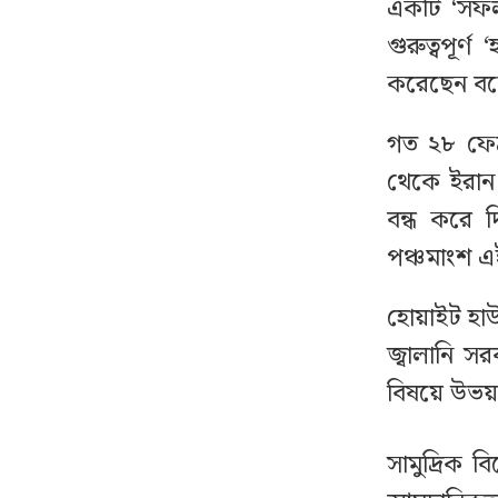
একটি ‘সফল
গুরুত্বপূর্
পে কমিশন পর্যালোচনায়
৮
উচ্চপর্যায়ের কমিটি, নেতৃত্বে
করেছেন বল
অর্থমন্ত্রী
গত ২৮ ফেব্র
প্রথম ধাপে যেসব মেট্রো
৯
থেকে ইরান 
স্টেশনে চালু হচ্ছে জোবাইক,
বন্ধ করে 
ভাড়া কত
পঞ্চমাংশ এ
ঢাকা-ময়মনসিংহ মহাসড়কে
১০
হোয়াইট হা
বন্ধ যান চলাচল
জ্বালানি স
বিষয়ে উভয়
৪ মাস অফিস থেকে পাননি
১১
কোনো ছুটি, আত্মহত্যা
করলেন নারী
সামুদ্রিক ব