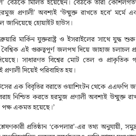
’ বৈঠকে মিলিত হয়েছেন। বৈঠকে তারা কৌশলগতভা
ণ ‘হরমুজ প্রণালী’ অবশ্যই ‘উন্মুক্ত রাখতে হবে’ মর্
ে জানিয়েছে হোয়াইট হাউস।
ুয়ারি মার্কিন যুক্তরাষ্ট্র ও ইসরাইলের সাথে যুদ্ধ শ
বৈশ্বিক এই গুরুত্বপূর্ণ জলপথ দিয়ে জাহাজ চলাচল প্র
দিয়েছে। সাধারণত বিশ্বের মোট তেল ও প্রাকৃতিক গ
ই প্রণালী দিয়েই পরিবাহিত হয়।
উসের এক বিবৃতির বরাতে ওয়াশিংটন থেকে এএফপি জা
রবরাহ নিশ্চিত করতে হরমুজ প্রণালী অবশ্যই উন্মুক্ত র
 পক্ষ একমত হয়েছে।’
িশ্লেষণকারী প্রতিষ্ঠান ‘কেপলার’-এর তথ্য অনুযায়ী, সমু