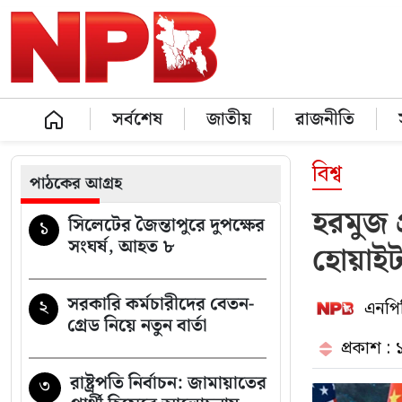
সর্বশেষ
জাতীয়
রাজনীতি
বিশ্ব
পাঠকের আগ্রহ
হরমুজ প
সিলেটের জৈন্তাপুরে দুপক্ষের
১
সংঘর্ষ, আহত ৮
হোয়াইট
সরকারি কর্মচারীদের বেতন-
২
এনপিব
গ্রেড নিয়ে নতুন বার্তা
প্রকাশ :
রাষ্ট্রপতি নির্বাচন: জামায়াতের
৩