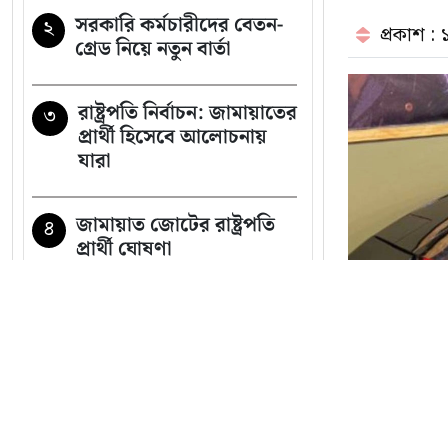
সরকারি কর্মচারীদের বেতন-
২
প্রকাশ :
গ্রেড নিয়ে নতুন বার্তা
রাষ্ট্রপতি নির্বাচন: জামায়াতের
৩
প্রার্থী হিসেবে আলোচনায়
যারা
জামায়াত জোটের রাষ্ট্রপতি
৪
প্রার্থী ঘোষণা
রাষ্ট্রপতি নির্বাচনে বিএনপির
৫
দুই মনোনয়নপত্র সংগ্রহ
পরাজয় জেনেও যে কারণে
৬
সব খবর
রাষ্ট্রপতি পদে প্রার্থী দিচ্ছে