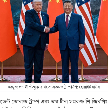
হরমুজ প্রণালী ‘উন্মুক্ত রাখতে’ একমত ট্রাম্প-শি: হোয়াইট হাউস
েসিডেন্ট ডোনাল্ড ট্রাম্প এবং তার চীনা সমকক্ষ শি জিনপিং