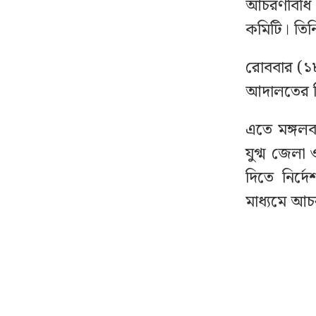
আচরণবিধি 
বাংলাদেশে ১ দফার ঘোষক
৮
কমিটি। তিন
নাহিদ: নুসরাত তাবাসসুম
রোববার (১৮
‘বিরোধিতা করলে আপনাকে
৯
আদালতের বি
ইতিহাস থেকে নাই করে
দেওয়া হবে’
এতে মঙ্গলব
যুগ্ম জেলা
জাতিসংঘের হিসাব ও
১০
সরকারি গেজেটের বাইরে
দিতে নির্দ
থাকা ৫৬৪ নিহতের পরিচয়
মাধ্যমে আ
প্রকাশের দাবি
হামলার প্রতিবাদে রাষ্ট্রীয়
১১
অনুষ্ঠান বর্জন আখতারের
৪০০ কোটি টাকা আত্মসাৎ
১২