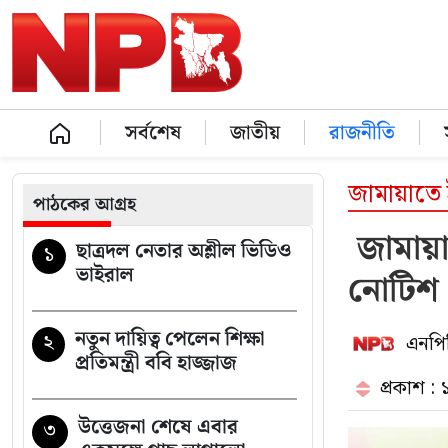
সর্বশেষ
জাতীয়
রাজনীতি
জামায়াতে
পাঠকের আগ্রহ
জামায়া
ছাত্রদল নেতার অশ্লীল ভিডিও
১
ভাইরাল
নোটিশ
নতুন দায়িত্ব পেলেন শিক্ষা
২
এনপিব
প্রতিমন্ত্রী ববি হাজ্জাজ
প্রকাশ : 
উত্তেজনা শেষে এবার
৩