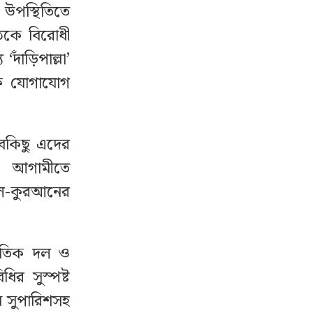
 উপস্থিতিতে
ঠকে বিরোধী
‘দাঁড়িপাল্লা’
জিক যোগাযোগ
বকিছু এদের
। আগামীতে
, আল-কুরআনের
নৈতিক দল ও
ির সুস্পষ্ট
ন সুপারিশসহ