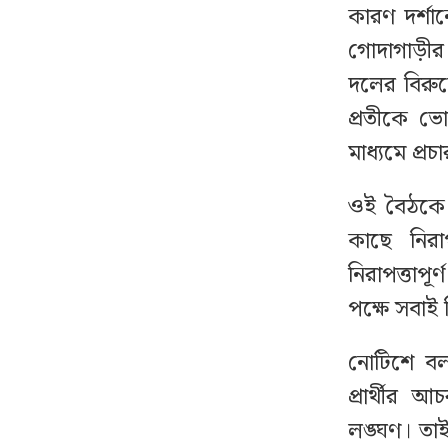
কারণ দর্শা
মামলায় জামায়াত নেতা
গ্রেপ্তার
গোদাগাড়ীর
দলের বিরুদ্ধ
ভারী বৃষ্টি নিয়ে বড়
১৩
প্রতীকে ভো
দুঃসংবাদ দিল আবহাওয়া
মাধ্যমে প্র
অফিস
ওই বৈঠকে 
খালেদা জিয়ার বাসভবনের
১৪
কাছে নির
ট্রাককাণ্ডে এবার জগলুল
কারাগারে
নিরাপত্তাপূ
পক্ষে সবাই
মাগুরার বাড়িতে হামলার
১৫
প্রতিক্রিয়া জানালেন সাকিব
নোটিশে বল
প্রার্থীর 
যেখানে জানোয়ারও ২৪
১৬
লঙ্ঘণ। তাই
ঘণ্টা থাকতে পারবে না,