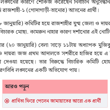
লঙ্ঘনের কারণে শোকজ করেছেন নির্বাচনি অনুসন্ধান
ি রাজশাহী-১ (গোদাগাড়ী-তানোর) আসনের প্রার্থী।
 জানুয়ারি) কমিটির হয়ে রাজশাহীর যুগ্ম জেলা ও দায়
চারক মোছা. কামরুন নাহার কারণ দর্শানোর এই নোট
ার (২০ জানুয়ারি) বেলা সাড়ে ১১টায় অধ্যাপক মুজি
 ও দায়রা জজ প্রথম আদালতে সশরীরে হাজির হয়ে এ ব
েশ দেওয়া হয়েছে। তার বিরুদ্ধে বিচারিক কমিটি হো
চরণবিধি লঙ্ঘনের একটি অভিযোগ পায়।
আরও পড়ুন
প্রার্থিতা ফিরে পেলেন জামায়াতের আরো এক প্রার্থী