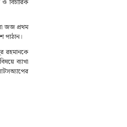
 ও বিচারিক
রা জজ প্রথম
িশ পাঠান।
বুর রহমানকে
িষয়ে ব্যাখা
য়াটসঅ্যাপের