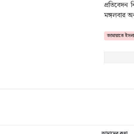
প্রতিবেদন 
সেখানে ছিলাম ৬১ দিন:
স্বরাষ্ট্রমন্ত্রী
মঙ্গলবার অ
হঠাৎ বন্ধ হয়ে যাচ্ছে
১৭
জামায়াতে ইসলা
হোয়াটসঅ্যাপ অ্যাকাউন্ট,
ব্যাখ্যা দিল হোয়াটসঅ্যাপ
ফের জকসু নেতার ওপর
১৮
হামলা
‘প্রথমে ভেবেছি
১৯
আতশবাজির শব্দ, পরে
শুনলাম গো/লা/গু/লি
হয়েছে’
আগস্টের ৫ তারিখ যেভাবে
২০
আমাদের কথা