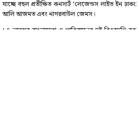
যাচ্ছে বহুল প্রতীক্ষিত কনসার্ট ‘লেজেন্ডস লাইভ ইন ঢাকা:
আলি আজমত এবং নাগরবাউল জেমস।
৪ মাস অফিস থেকে পাননি কোনো ছুটি,
১৪ নভেম্বর বাংলাদেশ ও পাকিস্তানের দুই কিংবদন্তি রক
আত্মহত্যা করলেন নারী
তারকা আলি আজমত (জুনুন) এবং জেমস (নগর বাউল)
এই প্রথমবারের মতো একই মঞ্চে পারফর্ম করতে যাচ্ছেন।
রাষ্ট্রপতি প্রার্থিতা নিয়ে ১১ দলীয় জোটের
দক্ষিণ এশিয়ার সংগীতপ্রেমীদের জন্য এটি নিঃসন্দেহে
বৈঠক চলছে
এক ঐতিহাসিক মুহূর্ত হতে যাচ্ছে। ইভেন্টটির আয়োজক
প্রতিষ্ঠান অ্যাসেন কমিউনিকেশন, এবং প্রধান সংগঠক
হিসেবে দায়িত্ব পালন করছে স্টেট মিডিয়া।
‘ধার্মিক হয়ে গিয়েছি, এজন্য অভিনয় করি
না’
অ্যাসেন কমিউনিকেশন-এর সিনিয়র স্ট্র্যাটেজিক প্ল্যানার
মুকেশ গোয়ালা বলেন, 'ভক্তদের মধ্যে যে উচ্ছ্বাস আমরা
দেখছি, তা সত্যিই অনুপ্রেরণাদায়ক। টিকিট বিক্রিও
দেশের বাজারে বেড়েছে স্বর্ণের দাম, যে