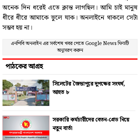
অনেক দিন ধরেই এতে ক্লান্ত লাগছিল। আমি চাই মানুষ
ধীরে ধীরে আমাকে ভুলে যাক। অনলাইনে থাকলে সেটা
সম্ভব হয় না।
এনপিবি অনলাইন এর সর্বশেষ খবর পেতে
Google News
ফিডটি
অনুসরণ করুন
পাঠকের আগ্রহ
সিলেটের জৈন্তাপুরে দুপক্ষের সংঘর্ষ,
আহত ৮
সরকারি কর্মচারীদের বেতন-গ্রেড নিয়ে
নতুন বার্তা